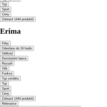
Typ
Sport
Ceny
Zobrazit 1444 produktů
Erima
Filtry
Odesláno do 24 hodin
Velikost
Dominantní barva
Rozsah
Věk
Funkce
Typ výrobku
Typ
Sport
Ceny
Zobrazit 1444 produktů
Relevance