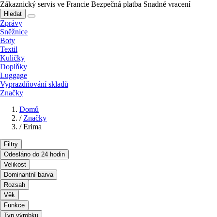
Zákaznický servis ve Francie
Bezpečná platba
Snadné vracení
Hledat
Zprávy
Sněžnice
Boty
Textil
Kuličky
Doplňky
Luggage
Vyprazdňování skladů
Značky
Domů
/
Značky
/
Erima
Filtry
Odesláno do 24 hodin
Velikost
Dominantní barva
Rozsah
Věk
Funkce
Typ výrobku