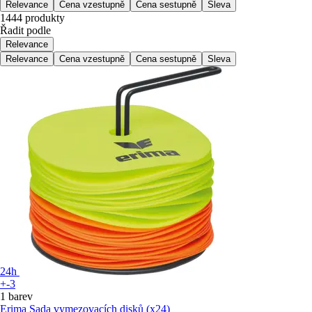
Relevance
Cena vzestupně
Cena sestupně
Sleva
1444 produkty
Řadit podle
Relevance
Relevance
Cena vzestupně
Cena sestupně
Sleva
24h
+-3
1 barev
Erima
Sada vymezovacích disků (x24)