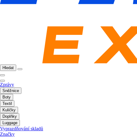
Hledat
Zprávy
Sněžnice
Boty
Textil
Kuličky
Doplňky
Luggage
Vyprazdňování skladů
Značky