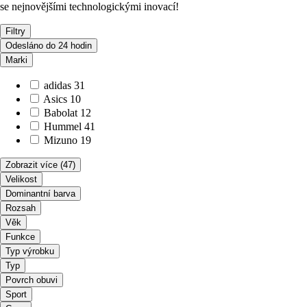
se nejnovějšími technologickými inovací!
Filtry
Odesláno do 24 hodin
Marki
adidas
31
Asics
10
Babolat
12
Hummel
41
Mizuno
19
Zobrazit více
(47)
Velikost
Dominantní barva
Rozsah
Věk
Funkce
Typ výrobku
Typ
Povrch obuvi
Sport