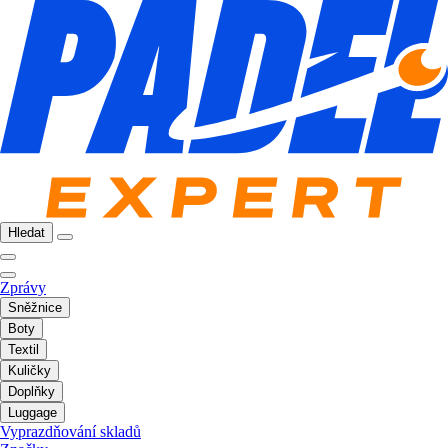
Hledat
Zprávy
Sněžnice
Boty
Textil
Kuličky
Doplňky
Luggage
Vyprazdňování skladů