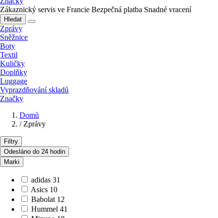
Značky
Zákaznický servis ve Francie
Bezpečná platba
Snadné vracení
Hledat
Zprávy
Sněžnice
Boty
Textil
Kuličky
Doplňky
Luggage
Vyprazdňování skladů
Značky
Domů
/
Zprávy
Filtry
Odesláno do 24 hodin
Marki
adidas
31
Asics
10
Babolat
12
Hummel
41