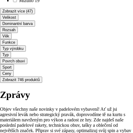
Mizuno
19
Zobrazit více
(47)
Velikost
Dominantní barva
Rozsah
Věk
Funkce
Typ výrobku
Typ
Povrch obuvi
Sport
Ceny
Zobrazit 746 produktů
Zprávy
Objev všechny naše novinky v padelovém vybavení! Ať už jsi
agresivní levák nebo strategický pravák, doprovodíme tě na kurtu s
materiálem navrženým pro výkon a radost ze hry. Zde najdeš naše
poslední padelové rakety, technickou obuv, tašky a oblečení od
největších značek. Připrav si své zápasy, optimalizuj svůj spin a vybav