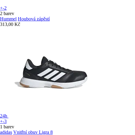
+-2
2 barev
Hummel
Houbová zápěstí
313,00 Kč
24h
+-3
1 barev
adidas
Vnitřní obuv Ligra 8