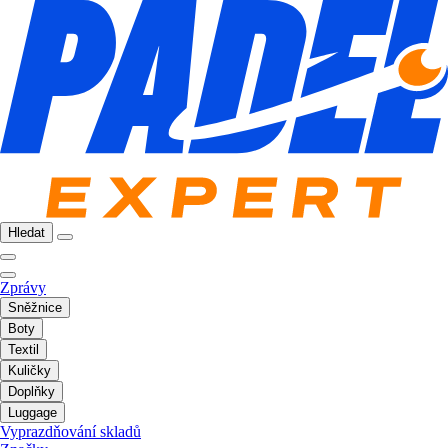
Hledat
Zprávy
Sněžnice
Boty
Textil
Kuličky
Doplňky
Luggage
Vyprazdňování skladů