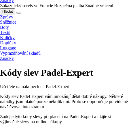
Značky
Zákaznický servis ve Francie
Bezpečná platba
Snadné vracení
Hledat
Zprávy
Sněžnice
Boty
Textil
Kuličky
Doplňky
Luggage
Vyprazdňování skladů
Značky
Kódy slev Padel-Expert
Ušetřete na nákupech na Padel-Expert
Kódy slev Padel-Expert vám umožňují dělat dobré nákupy. Některé
nabídky jsou platné pouze několik dní. Proto se doporučuje pravidelně
navštěvovat tuto stránku.
Zadejte tyto kódy slevy při placení na Padel-Expert a užijte si
výjimečné slevy na online nákupy.