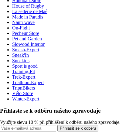
Handball-Store
House of Rugby
La sellerie de Maé
Made in Paradis
Nauti-wave
On-Fight
Pecheur-Store
Pet and Garden
Slowood Interior
Smash-Expert
Sneak'In
Sneakids
Sport is good
Training-Fit
Trek-Expert
Triathlon-Expert
TripnBikers
Vélo-Store
Winter-Expert
Přihlaste se k odběru našeho zpravodaje
Využijte slevu 10 % při přihlášení k odběru našeho zpravodaje.
Přihlásit se k odběru