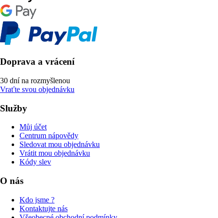
Doprava a vrácení
30 dní na rozmyšlenou
Vraťte svou objednávku
Služby
Můj účet
Centrum nápovědy
Sledovat mou objednávku
Vrátit mou objednávku
Kódy slev
O nás
Kdo jsme ?
Kontaktujte nás
Všeobecné obchodní podmínky