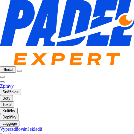
Hledat
Zprávy
Sněžnice
Boty
Textil
Kuličky
Doplňky
Luggage
Vyprazdňování skladů