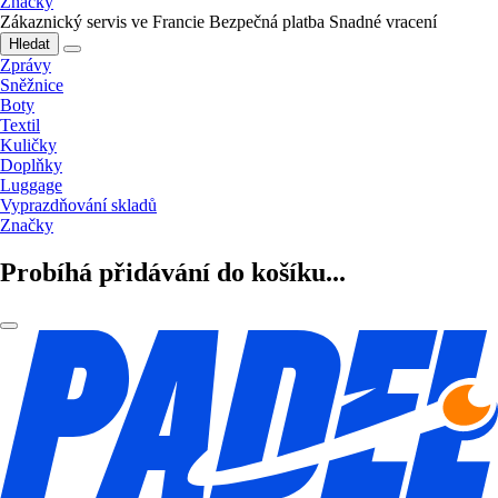
Značky
Zákaznický servis ve Francie
Bezpečná platba
Snadné vracení
Hledat
Zprávy
Sněžnice
Boty
Textil
Kuličky
Doplňky
Luggage
Vyprazdňování skladů
Značky
Probíhá přidávání do košíku...