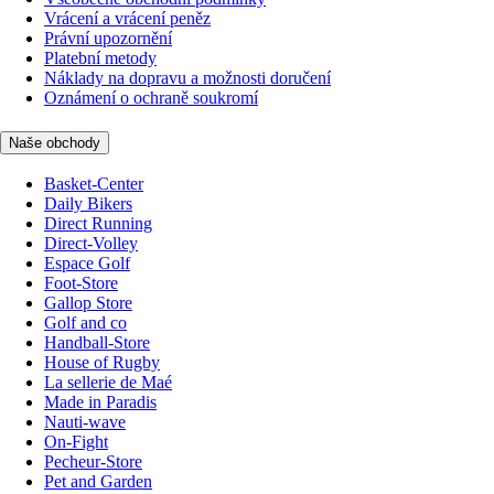
Vrácení a vrácení peněz
Právní upozornění
Platební metody
Náklady na dopravu a možnosti doručení
Oznámení o ochraně soukromí
Naše obchody
Basket-Center
Daily Bikers
Direct Running
Direct-Volley
Espace Golf
Foot-Store
Gallop Store
Golf and co
Handball-Store
House of Rugby
La sellerie de Maé
Made in Paradis
Nauti-wave
On-Fight
Pecheur-Store
Pet and Garden