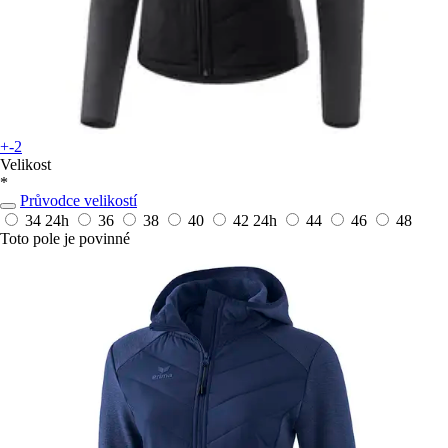
+-2
Velikost
*
Průvodce velikostí
34
24h
36
38
40
42
24h
44
46
48
Toto pole je povinné