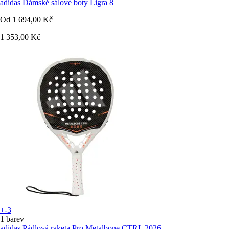
adidas
Dámské sálové boty Ligra 8
Od
1 694,00 Kč
1 353,00 Kč
+-3
1 barev
adidas
Pádlová raketa Pro Metalbone CTRL 2026