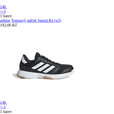
24h
+-3
1 barev
adidas
Tenisový míček Speed Rx (x3)
192,00 Kč
24h
+-3
1 barev