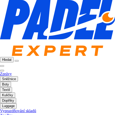
Hledat
Zprávy
Sněžnice
Boty
Textil
Kuličky
Doplňky
Luggage
Vyprazdňování skladů