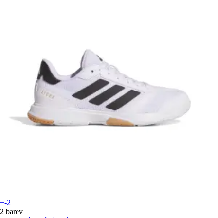
+-2
2 barev