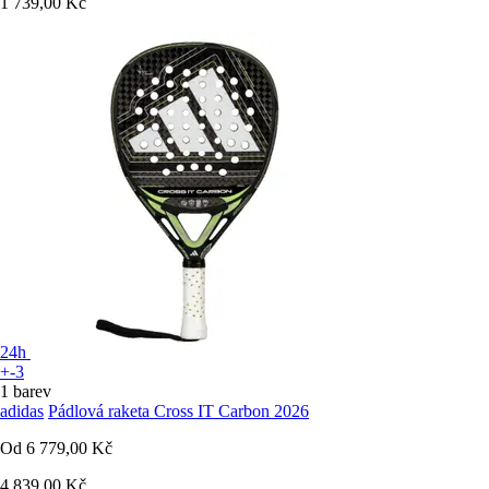
1 739,00 Kč
24h
+-3
1 barev
adidas
Pádlová raketa Cross IT Carbon 2026
Od
6 779,00 Kč
4 839,00 Kč