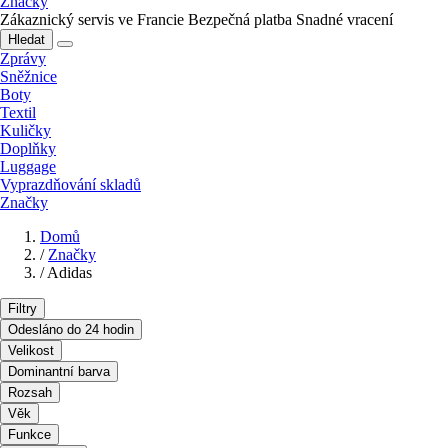
Značky
Zákaznický servis ve Francie
Bezpečná platba
Snadné vracení
Hledat
Zprávy
Sněžnice
Boty
Textil
Kuličky
Doplňky
Luggage
Vyprazdňování skladů
Značky
Domů
/
Značky
/
Adidas
Filtry
Odesláno do 24 hodin
Velikost
Dominantní barva
Rozsah
Věk
Funkce