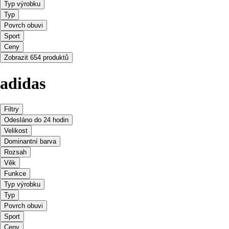
Typ výrobku
Typ
Povrch obuvi
Sport
Ceny
Zobrazit 654 produktů
adidas
Filtry
Odesláno do 24 hodin
Velikost
Dominantní barva
Rozsah
Věk
Funkce
Typ výrobku
Typ
Povrch obuvi
Sport
Ceny