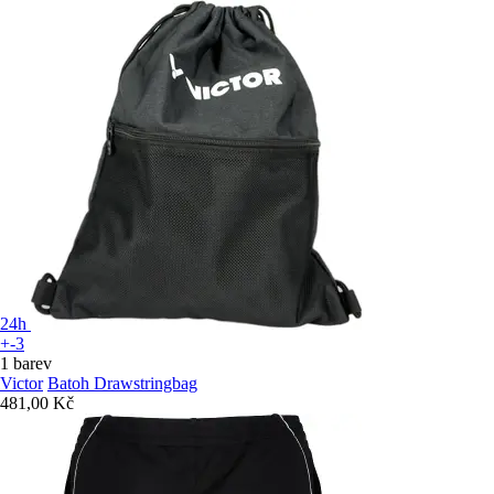
24h
+-3
1 barev
Victor
Batoh Drawstringbag
481,00 Kč