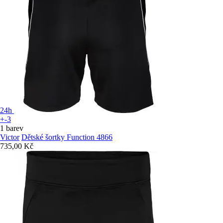
24h
+-3
1 barev
Victor
Dětské šortky Function 4866
735,00 Kč