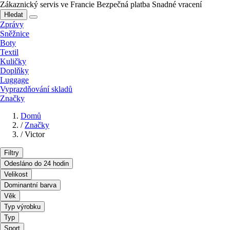
Zákaznický servis ve Francie
Bezpečná platba
Snadné vracení
Hledat
Zprávy
Sněžnice
Boty
Textil
Kuličky
Doplňky
Luggage
Vyprazdňování skladů
Značky
Domů
/
Značky
/
Victor
Filtry
Odesláno do 24 hodin
Velikost
Dominantní barva
Věk
Typ výrobku
Typ
Sport