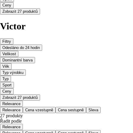
Ceny
Zobrazit 27 produktů
Victor
Filtry
Odesláno do 24 hodin
Velikost
Dominantní barva
Věk
Typ výrobku
Typ
Sport
Ceny
Zobrazit 27 produktů
Relevance
Relevance
Cena vzestupně
Cena sestupně
Sleva
27 produkty
Řadit podle
Relevance