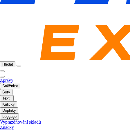
Hledat
Zprávy
Sněžnice
Boty
Textil
Kuličky
Doplňky
Luggage
Vyprazdňování skladů
Značky