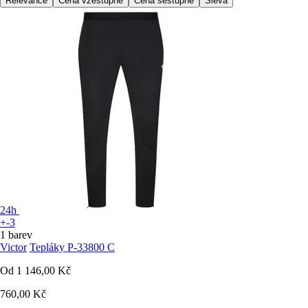
Relevance
Cena vzestupně
Cena sestupně
Sleva
24h
+-3
1 barev
Victor
Tepláky P-33800 C
Od
1 146,00 Kč
760,00 Kč