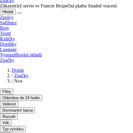
Značky
Zákaznický servis ve Francie
Bezpečná platba
Snadné vracení
Hledat
Zprávy
Sněžnice
Boty
Textil
Kuličky
Doplňky
Luggage
Vyprazdňování skladů
Značky
Domů
/
Značky
/
Nox
Filtry
Odesláno do 24 hodin
Velikost
Dominantní barva
Rozsah
Věk
Typ výrobku