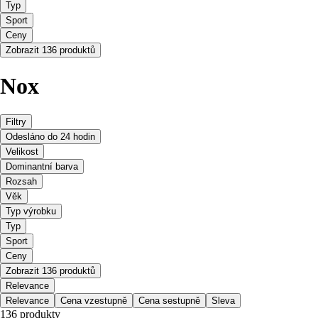
Typ
Sport
Ceny
Zobrazit 136 produktů
Nox
Filtry
Odesláno do 24 hodin
Velikost
Dominantní barva
Rozsah
Věk
Typ výrobku
Typ
Sport
Ceny
Zobrazit 136 produktů
Relevance
Relevance
Cena vzestupně
Cena sestupně
Sleva
136 produkty