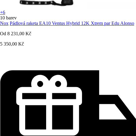
+6
10 barev
Nox
Pádlová raketa EA10 Ventus Hybrid 12K Xtrem par Edu Alonso
Od
8 231,00 Kč
5 350,00 Kč