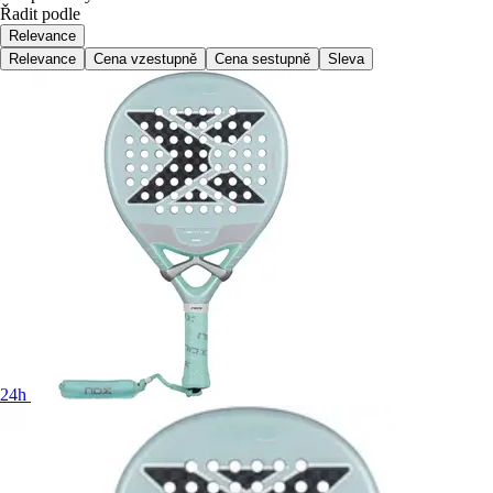
Řadit podle
Relevance
Relevance
Cena vzestupně
Cena sestupně
Sleva
24h