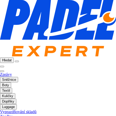
Hledat
Zprávy
Sněžnice
Boty
Textil
Kuličky
Doplňky
Luggage
Vyprazdňování skladů