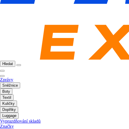
Hledat
Zprávy
Sněžnice
Boty
Textil
Kuličky
Doplňky
Luggage
Vyprazdňování skladů
Značky