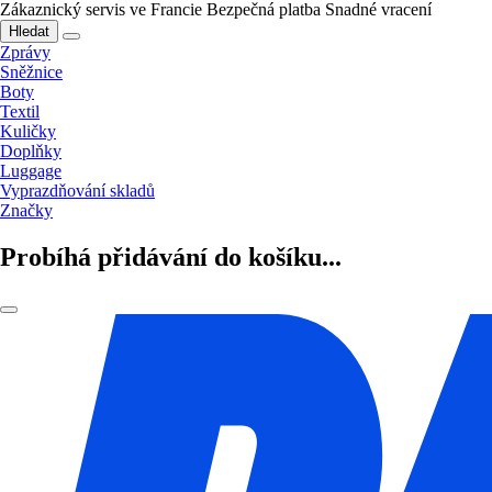
Zákaznický servis ve Francie
Bezpečná platba
Snadné vracení
Hledat
Zprávy
Sněžnice
Boty
Textil
Kuličky
Doplňky
Luggage
Vyprazdňování skladů
Značky
Probíhá přidávání do košíku...