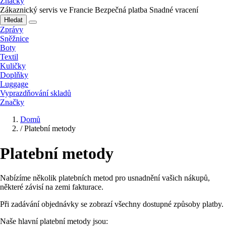
Značky
Zákaznický servis ve Francie
Bezpečná platba
Snadné vracení
Hledat
Zprávy
Sněžnice
Boty
Textil
Kuličky
Doplňky
Luggage
Vyprazdňování skladů
Značky
Domů
/
Platební metody
Platební metody
Nabízíme několik platebních metod pro usnadnění vašich nákupů,
některé závisí na zemi fakturace.
Při zadávání objednávky se zobrazí všechny dostupné způsoby platby.
Naše hlavní platební metody jsou: