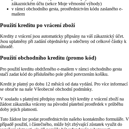
zákaznickém účtu (sekce Moje věrnostní výhody)
v rámci obchodního gesta, prostřednictvím kódu zaslaného e-
mailem
Použití kreditu po vrácení zboží
Kredity z vrácení jsou automaticky připsány na váš zákaznický účet.
Jsou uplatněny při zadání objednávky a odečteny od celkové částky k
úhradě.
Použití obchodního kreditu (promo kód)
Pro použití kreditu obdrženého e-mailem v rámci obchodního gesta
stačí zadat kód do příslušného pole před potvrzením košíku.
Kredit je platný po dobu 12 měsíců od data vydání. Pro více informací
se obraťte na naše Všeobecné obchodní podmínky.
V souladu s platnými předpisy mohou být kredity z vrácení zboží na
žádost zákazníka vráceny na původní platební prostředek v průběhu
doby jejich platnosti.
Tuto žádost lze podat prostřednictvím našeho kontaktního formuláře. V
případě použití, i částečného, může být zbývající zůstatek využit do