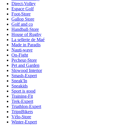
Direct-Volley
Espace Golf
Foot-Store
Gallop Store
Golf and co
Handball-Store
House of Rugby
La sellerie de Maé
Made in Paradis
Nauti-wave
On-Fight
Pecheur-Store
Pet and Garden
Slowood Interior
Smash-Expert
Sneak'In
Sneakids
Sport is good
Training-Fit
Trek-Expert
Triathlon-Expert
TripnBikers
Vélo-Store
Winter-Expert