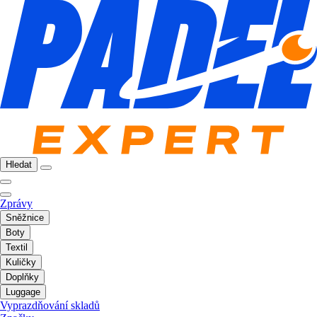
Hledat
Zprávy
Sněžnice
Boty
Textil
Kuličky
Doplňky
Luggage
Vyprazdňování skladů