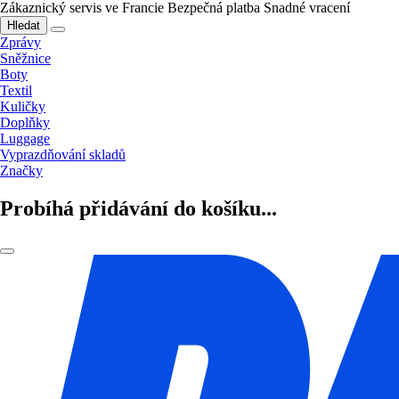
Zákaznický servis ve Francie
Bezpečná platba
Snadné vracení
Hledat
Zprávy
Sněžnice
Boty
Textil
Kuličky
Doplňky
Luggage
Vyprazdňování skladů
Značky
Probíhá přidávání do košíku...