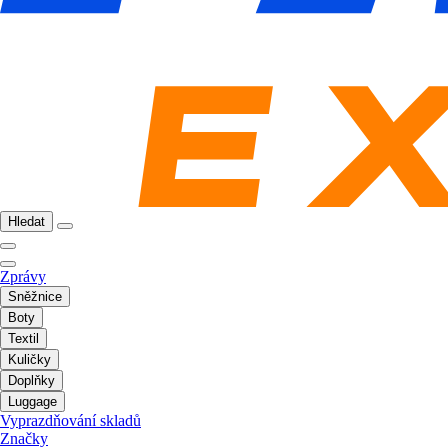
Hledat
Zprávy
Sněžnice
Boty
Textil
Kuličky
Doplňky
Luggage
Vyprazdňování skladů
Značky