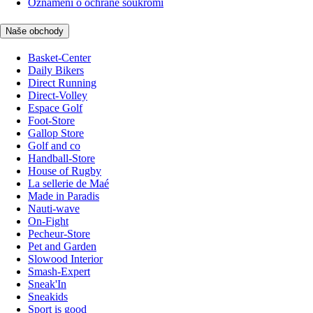
Oznámení o ochraně soukromí
Naše obchody
Basket-Center
Daily Bikers
Direct Running
Direct-Volley
Espace Golf
Foot-Store
Gallop Store
Golf and co
Handball-Store
House of Rugby
La sellerie de Maé
Made in Paradis
Nauti-wave
On-Fight
Pecheur-Store
Pet and Garden
Slowood Interior
Smash-Expert
Sneak'In
Sneakids
Sport is good