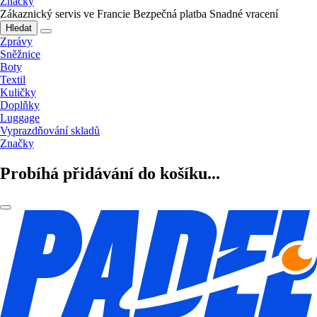
Značky
Zákaznický servis ve Francie
Bezpečná platba
Snadné vracení
Hledat
Zprávy
Sněžnice
Boty
Textil
Kuličky
Doplňky
Luggage
Vyprazdňování skladů
Značky
Probíhá přidávání do košíku...