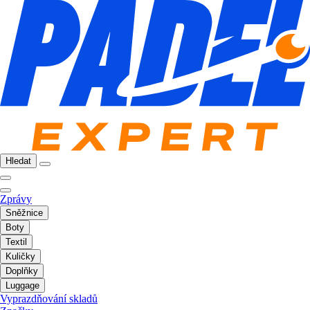
Hledat
Zprávy
Sněžnice
Boty
Textil
Kuličky
Doplňky
Luggage
Vyprazdňování skladů