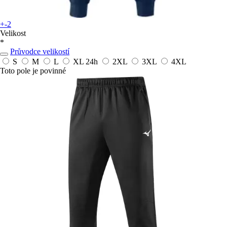
+-2
Velikost
*
Průvodce velikostí
S
M
L
XL
24h
2XL
3XL
4XL
Toto pole je povinné