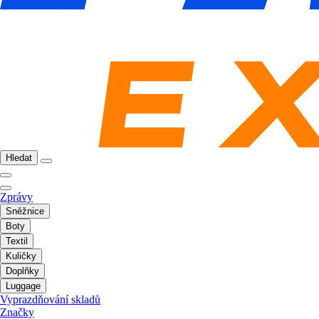
Hledat
Zprávy
Sněžnice
Boty
Textil
Kuličky
Doplňky
Luggage
Vyprazdňování skladů
Značky