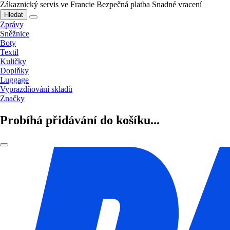
Zákaznický servis ve Francie
Bezpečná platba
Snadné vracení
Hledat
Zprávy
Sněžnice
Boty
Textil
Kuličky
Doplňky
Luggage
Vyprazdňování skladů
Značky
Probíhá přidávání do košíku...