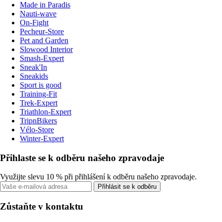
Made in Paradis
Nauti-wave
On-Fight
Pecheur-Store
Pet and Garden
Slowood Interior
Smash-Expert
Sneak'In
Sneakids
Sport is good
Training-Fit
Trek-Expert
Triathlon-Expert
TripnBikers
Vélo-Store
Winter-Expert
Přihlaste se k odběru našeho zpravodaje
Využijte slevu 10 % při přihlášení k odběru našeho zpravodaje.
Přihlásit se k odběru
Zůstaňte v kontaktu