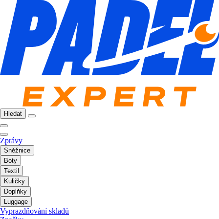
Hledat
Zprávy
Sněžnice
Boty
Textil
Kuličky
Doplňky
Luggage
Vyprazdňování skladů