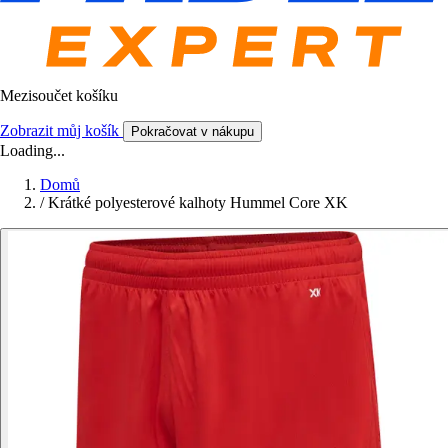
Mezisoučet košíku
Zobrazit můj košík
Pokračovat v nákupu
Loading...
Domů
/
Krátké polyesterové kalhoty Hummel Core XK