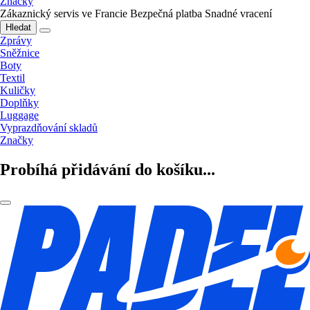
Značky
Zákaznický servis ve Francie
Bezpečná platba
Snadné vracení
Hledat
Zprávy
Sněžnice
Boty
Textil
Kuličky
Doplňky
Luggage
Vyprazdňování skladů
Značky
Probíhá přidávání do košíku...