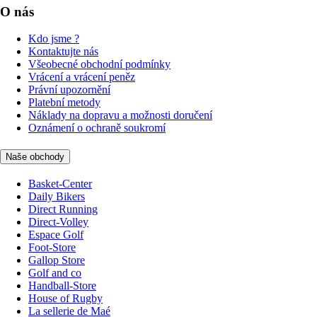
O nás
Kdo jsme ?
Kontaktujte nás
Všeobecné obchodní podmínky
Vrácení a vrácení peněz
Právní upozornění
Platební metody
Náklady na dopravu a možnosti doručení
Oznámení o ochraně soukromí
Naše obchody
Basket-Center
Daily Bikers
Direct Running
Direct-Volley
Espace Golf
Foot-Store
Gallop Store
Golf and co
Handball-Store
House of Rugby
La sellerie de Maé