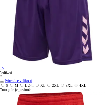
+5
Velikost
*
Průvodce velikostí
S
M
L
24h
XL
2XL
3XL
4XL
Toto pole je povinné