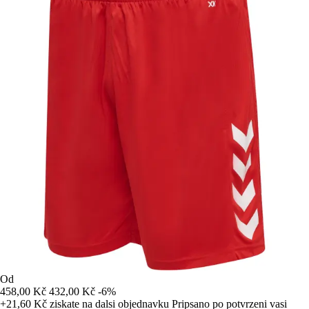
Od
458,00 Kč
432,00 Kč
-6%
+21,60 Kč
ziskate na dalsi objednavku
Pripsano po potvrzeni vasi