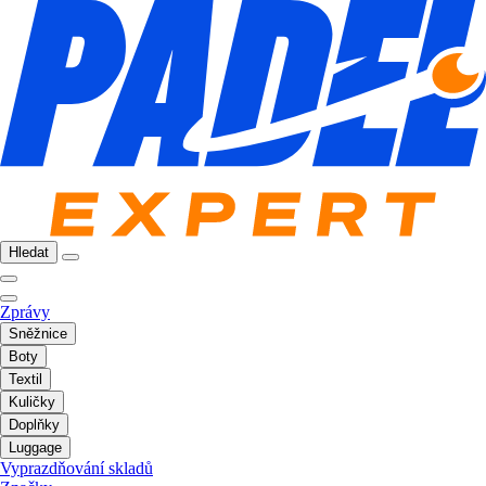
Hledat
Zprávy
Sněžnice
Boty
Textil
Kuličky
Doplňky
Luggage
Vyprazdňování skladů