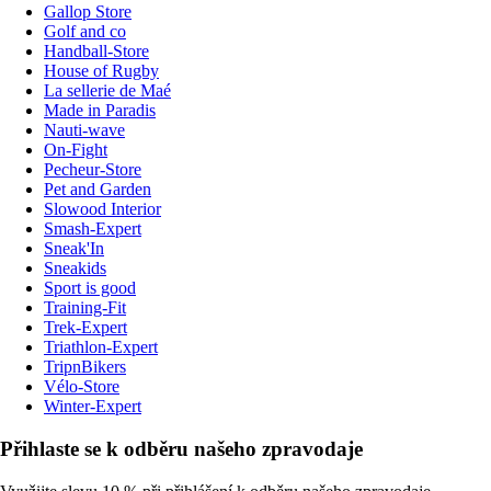
Gallop Store
Golf and co
Handball-Store
House of Rugby
La sellerie de Maé
Made in Paradis
Nauti-wave
On-Fight
Pecheur-Store
Pet and Garden
Slowood Interior
Smash-Expert
Sneak'In
Sneakids
Sport is good
Training-Fit
Trek-Expert
Triathlon-Expert
TripnBikers
Vélo-Store
Winter-Expert
Přihlaste se k odběru našeho zpravodaje