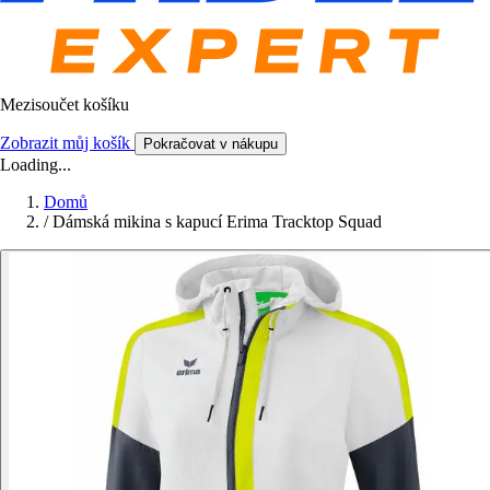
Mezisoučet košíku
Zobrazit můj košík
Pokračovat v nákupu
Loading...
Domů
/
Dámská mikina s kapucí Erima Tracktop Squad