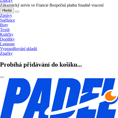
Značky
Zákaznický servis ve Francie
Bezpečná platba
Snadné vracení
Hledat
Zprávy
Sněžnice
Boty
Textil
Kuličky
Doplňky
Luggage
Vyprazdňování skladů
Značky
Probíhá přidávání do košíku...