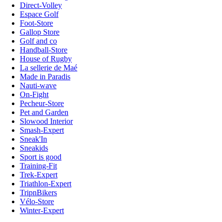
Direct-Volley
Espace Golf
Foot-Store
Gallop Store
Golf and co
Handball-Store
House of Rugby
La sellerie de Maé
Made in Paradis
Nauti-wave
On-Fight
Pecheur-Store
Pet and Garden
Slowood Interior
Smash-Expert
Sneak'In
Sneakids
Sport is good
Training-Fit
Trek-Expert
Triathlon-Expert
TripnBikers
Vélo-Store
Winter-Expert