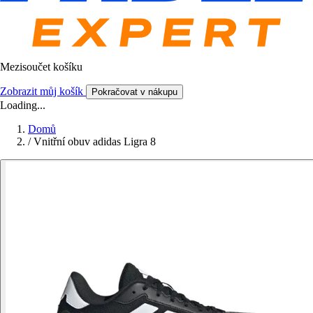
Mezisoučet košíku
Zobrazit můj košík
Pokračovat v nákupu
Loading...
Domů
/
Vnitřní obuv adidas Ligra 8