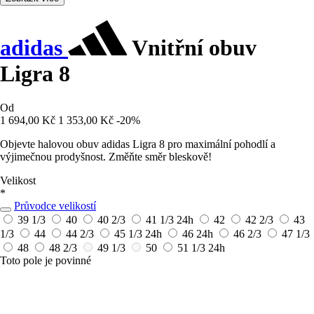
adidas
Vnitřní obuv
Ligra 8
Od
1 694,00 Kč
1 353,00 Kč
-20%
Objevte halovou obuv adidas Ligra 8 pro maximální pohodlí a
výjimečnou prodyšnost. Změňte směr bleskově!
Velikost
*
Průvodce velikostí
39 1/3
40
40 2/3
41 1/3
24h
42
42 2/3
43
1/3
44
44 2/3
45 1/3
24h
46
24h
46 2/3
47 1/3
48
48 2/3
49 1/3
50
51 1/3
24h
Toto pole je povinné