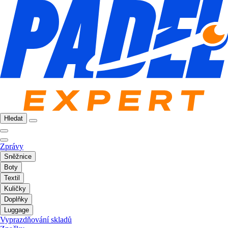
Hledat
Zprávy
Sněžnice
Boty
Textil
Kuličky
Doplňky
Luggage
Vyprazdňování skladů