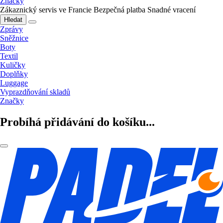
Značky
Zákaznický servis ve Francie
Bezpečná platba
Snadné vracení
Hledat
Zprávy
Sněžnice
Boty
Textil
Kuličky
Doplňky
Luggage
Vyprazdňování skladů
Značky
Probíhá přidávání do košíku...