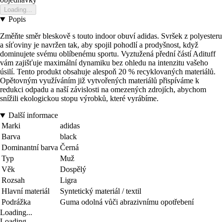
Loading...
Popis
Změňte směr bleskově s touto indoor obuví adidas. Svršek z polyesteru
a síťoviny je navržen tak, aby spojil pohodlí a prodyšnost, když
dominujete svému oblíbenému sportu. Vyztužená přední částí Adituff
vám zajišťuje maximální dynamiku bez ohledu na intenzitu vašeho
úsilí. Tento produkt obsahuje alespoň 20 % recyklovaných materiálů.
Opětovným využíváním již vytvořených materiálů přispíváme k
redukci odpadu a naší závislosti na omezených zdrojích, abychom
snížili ekologickou stopu výrobků, které vyrábíme.
Další informace
Marki
adidas
Barva
black
Dominantní barva
Černá
Typ
Muž
Věk
Dospělý
Rozsah
Ligra
Hlavní materiál
Syntetický materiál / textil
Podrážka
Guma odolná vůči abrazivnímu opotřebení
Loading...
Loading...