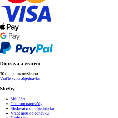
Doprava a vrácení
30 dní na rozmyšlenou
Vraťte svou objednávku
Služby
Můj účet
Centrum nápovědy
Sledovat mou objednávku
Vrátit mou objednávku
Kódy slev