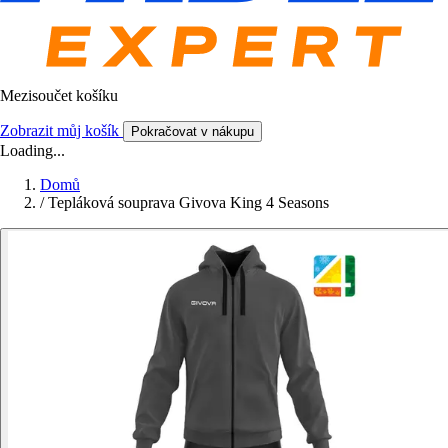
Mezisoučet košíku
Zobrazit můj košík
Pokračovat v nákupu
Loading...
Domů
/
Tepláková souprava Givova King 4 Seasons