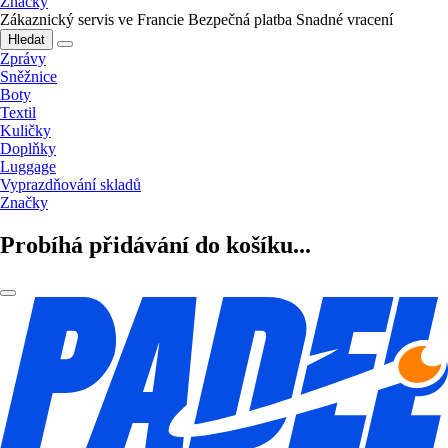
Značky
Zákaznický servis ve Francie
Bezpečná platba
Snadné vracení
Hledat
Zprávy
Sněžnice
Boty
Textil
Kuličky
Doplňky
Luggage
Vyprazdňování skladů
Značky
Probíhá přidávání do košíku...