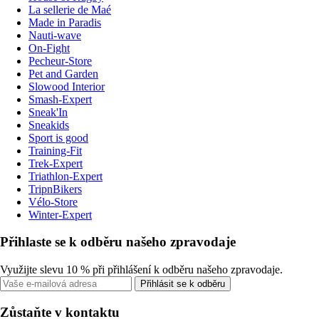
La sellerie de Maé
Made in Paradis
Nauti-wave
On-Fight
Pecheur-Store
Pet and Garden
Slowood Interior
Smash-Expert
Sneak'In
Sneakids
Sport is good
Training-Fit
Trek-Expert
Triathlon-Expert
TripnBikers
Vélo-Store
Winter-Expert
Přihlaste se k odběru našeho zpravodaje
Využijte slevu 10 % při přihlášení k odběru našeho zpravodaje.
Přihlásit se k odběru
Zůstaňte v kontaktu