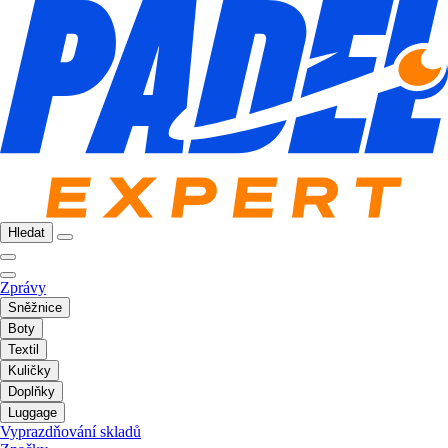
Hledat
Zprávy
Sněžnice
Boty
Textil
Kuličky
Doplňky
Luggage
Vyprazdňování skladů