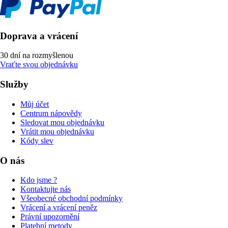
Doprava a vrácení
30 dní na rozmyšlenou
Vraťte svou objednávku
Služby
Můj účet
Centrum nápovědy
Sledovat mou objednávku
Vrátit mou objednávku
Kódy slev
O nás
Kdo jsme ?
Kontaktujte nás
Všeobecné obchodní podmínky
Vrácení a vrácení peněz
Právní upozornění
Platební metody