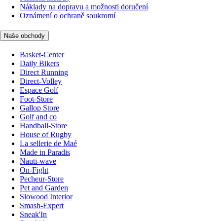
Náklady na dopravu a možnosti doručení
Oznámení o ochraně soukromí
Naše obchody
Basket-Center
Daily Bikers
Direct Running
Direct-Volley
Espace Golf
Foot-Store
Gallop Store
Golf and co
Handball-Store
House of Rugby
La sellerie de Maé
Made in Paradis
Nauti-wave
On-Fight
Pecheur-Store
Pet and Garden
Slowood Interior
Smash-Expert
Sneak'In