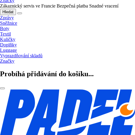
Značky
Zákaznický servis ve Francie
Bezpečná platba
Snadné vracení
Hledat
Zprávy
Sněžnice
Boty
Textil
Kuličky
Doplňky
Luggage
Vyprazdňování skladů
Značky
Probíhá přidávání do košíku...