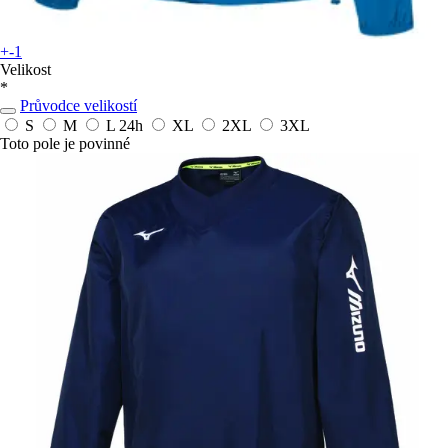
+-1
Velikost
*
Průvodce velikostí
S
M
L
24h
XL
2XL
3XL
Toto pole je povinné