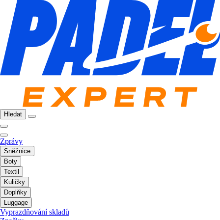
Hledat
Zprávy
Sněžnice
Boty
Textil
Kuličky
Doplňky
Luggage
Vyprazdňování skladů