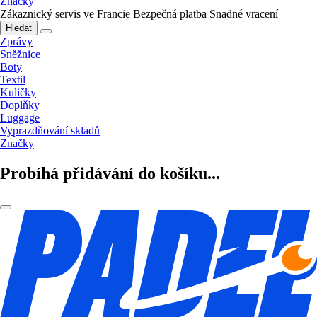
Značky
Zákaznický servis ve Francie
Bezpečná platba
Snadné vracení
Hledat
Zprávy
Sněžnice
Boty
Textil
Kuličky
Doplňky
Luggage
Vyprazdňování skladů
Značky
Probíhá přidávání do košíku...