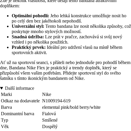
Zde je několik vlastností, které dělají tento bandana atraktivním
doplňkem:
Optimální pohodlí:
Jeho lehká konstrukce umožňuje nosit ho
po celý den bez jakéhokoli nepohodlí.
Univerzální styl:
Tento bandana lze nosit několika způsoby, což
poskytuje mnoho stylových možností.
Snadná údržba:
Lze prát v pračce, zachovává si svůj nový
vzhled i po několika použitích.
Praktický prvek:
Ideální pro udržení vlasů na místě během
sportovních aktivit.
Ať už na sportovní seanci, s přáteli nebo jednoduše pro pohodlí během
dne, Bandana Nike Flex je praktický a trendy doplněk, který se
přizpůsobí všem vašim potřebám. Přidejte sportovní styl do svého
šatníku s tímto ikonickým bandanem od Nike.
Další informace
Marki
Nike
Odkaz na dodavatele
N1009194-619
Barva
elemental pink/bold berry/white
Dominantní barva
Fialová
Typ
Smíšené
Věk
Dospělý