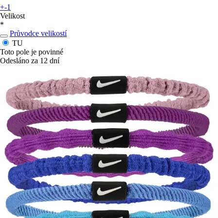
+-1
Velikost
*
Průvodce velikostí
TU
Toto pole je povinné
Odesláno za 12 dní