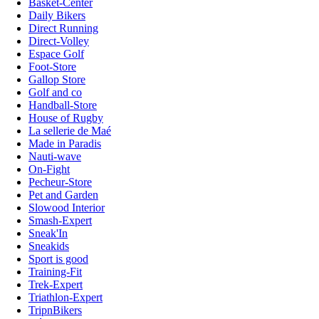
Basket-Center
Daily Bikers
Direct Running
Direct-Volley
Espace Golf
Foot-Store
Gallop Store
Golf and co
Handball-Store
House of Rugby
La sellerie de Maé
Made in Paradis
Nauti-wave
On-Fight
Pecheur-Store
Pet and Garden
Slowood Interior
Smash-Expert
Sneak'In
Sneakids
Sport is good
Training-Fit
Trek-Expert
Triathlon-Expert
TripnBikers