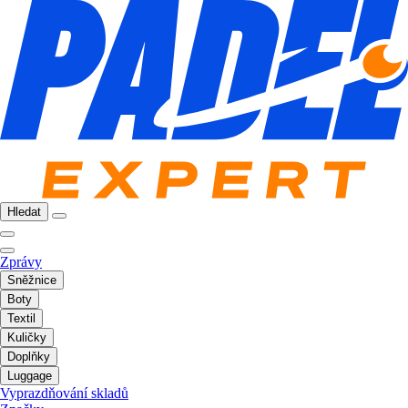
Hledat
Zprávy
Sněžnice
Boty
Textil
Kuličky
Doplňky
Luggage
Vyprazdňování skladů