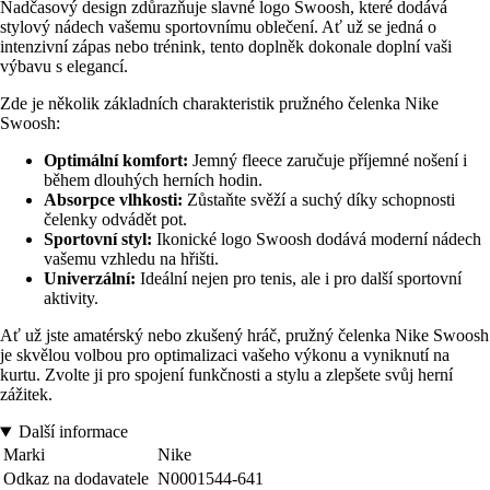
Nadčasový design zdůrazňuje slavné logo Swoosh, které dodává
stylový nádech vašemu sportovnímu oblečení. Ať už se jedná o
intenzivní zápas nebo trénink, tento doplněk dokonale doplní vaši
výbavu s elegancí.
Zde je několik základních charakteristik pružného čelenka Nike
Swoosh:
Optimální komfort:
Jemný fleece zaručuje příjemné nošení i
během dlouhých herních hodin.
Absorpce vlhkosti:
Zůstaňte svěží a suchý díky schopnosti
čelenky odvádět pot.
Sportovní styl:
Ikonické logo Swoosh dodává moderní nádech
vašemu vzhledu na hřišti.
Univerzální:
Ideální nejen pro tenis, ale i pro další sportovní
aktivity.
Ať už jste amatérský nebo zkušený hráč, pružný čelenka Nike Swoosh
je skvělou volbou pro optimalizaci vašeho výkonu a vyniknutí na
kurtu. Zvolte ji pro spojení funkčnosti a stylu a zlepšete svůj herní
zážitek.
Další informace
Marki
Nike
Odkaz na dodavatele
N0001544-641