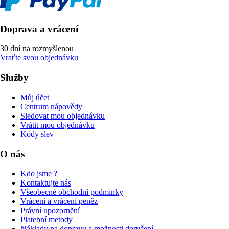
Doprava a vrácení
30 dní na rozmyšlenou
Vraťte svou objednávku
Služby
Můj účet
Centrum nápovědy
Sledovat mou objednávku
Vrátit mou objednávku
Kódy slev
O nás
Kdo jsme ?
Kontaktujte nás
Všeobecné obchodní podmínky
Vrácení a vrácení peněz
Právní upozornění
Platební metody
Náklady na dopravu a možnosti doručení