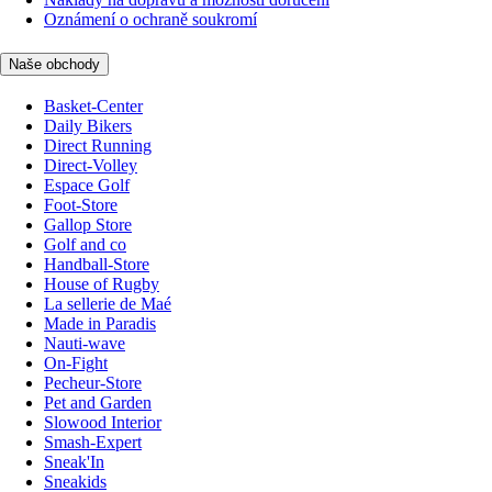
Oznámení o ochraně soukromí
Naše obchody
Basket-Center
Daily Bikers
Direct Running
Direct-Volley
Espace Golf
Foot-Store
Gallop Store
Golf and co
Handball-Store
House of Rugby
La sellerie de Maé
Made in Paradis
Nauti-wave
On-Fight
Pecheur-Store
Pet and Garden
Slowood Interior
Smash-Expert
Sneak'In
Sneakids