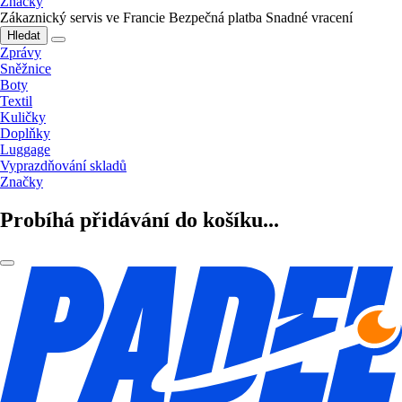
Značky
Zákaznický servis ve Francie
Bezpečná platba
Snadné vracení
Hledat
Zprávy
Sněžnice
Boty
Textil
Kuličky
Doplňky
Luggage
Vyprazdňování skladů
Značky
Probíhá přidávání do košíku...