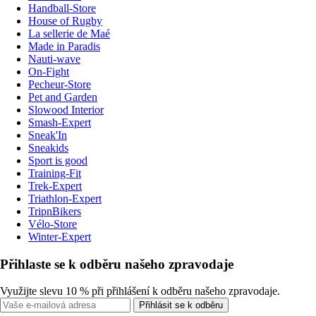
Handball-Store
House of Rugby
La sellerie de Maé
Made in Paradis
Nauti-wave
On-Fight
Pecheur-Store
Pet and Garden
Slowood Interior
Smash-Expert
Sneak'In
Sneakids
Sport is good
Training-Fit
Trek-Expert
Triathlon-Expert
TripnBikers
Vélo-Store
Winter-Expert
Přihlaste se k odběru našeho zpravodaje
Využijte slevu 10 % při přihlášení k odběru našeho zpravodaje.
Přihlásit se k odběru