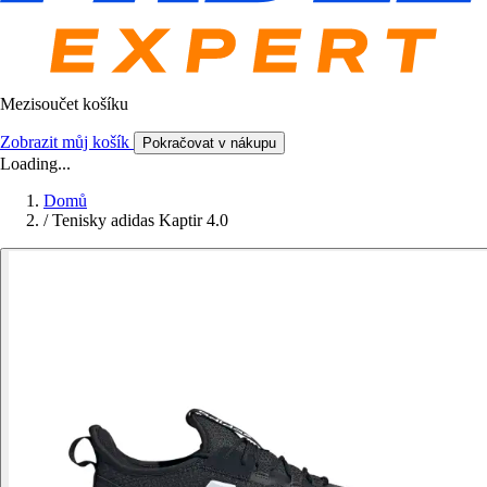
Mezisoučet košíku
Zobrazit můj košík
Pokračovat v nákupu
Loading...
Domů
/
Tenisky adidas Kaptir 4.0