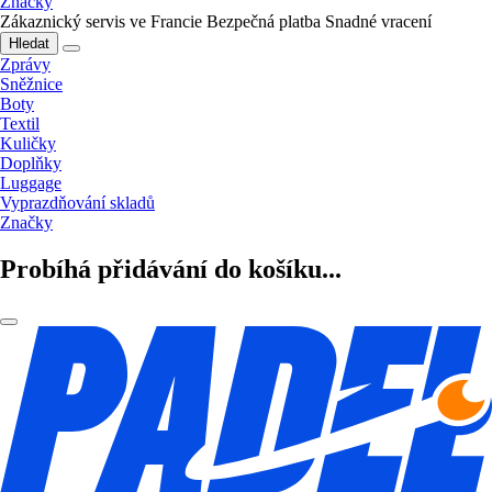
Značky
Zákaznický servis ve Francie
Bezpečná platba
Snadné vracení
Hledat
Zprávy
Sněžnice
Boty
Textil
Kuličky
Doplňky
Luggage
Vyprazdňování skladů
Značky
Probíhá přidávání do košíku...