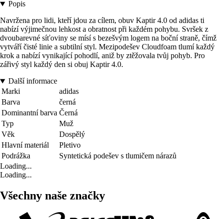
Popis
Navržena pro lidi, kteří jdou za cílem, obuv Kaptir 4.0 od adidas ti
nabízí výjimečnou lehkost a obratnost při každém pohybu. Svršek z
dvoubarevné síťoviny se mísí s bezešvým logem na boční straně, čímž
vytváří čisté linie a subtilní styl. Mezipodešev Cloudfoam tlumí každý
krok a nabízí vynikající pohodlí, aniž by ztěžovala tvůj pohyb. Pro
zářivý styl každý den si obuj Kaptir 4.0.
Další informace
Marki
adidas
Barva
černá
Dominantní barva
Černá
Typ
Muž
Věk
Dospělý
Hlavní materiál
Pletivo
Podrážka
Syntetická podešev s tlumičem nárazů
Loading...
Loading...
Všechny naše značky