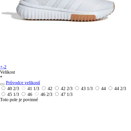
+-2
Velikost
*
Průvodce velikostí
40 2/3
41 1/3
42
42 2/3
43 1/3
44
44 2/3
45 1/3
46
46 2/3
47 1/3
Toto pole je povinné