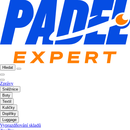
Hledat
Zprávy
Sněžnice
Boty
Textil
Kuličky
Doplňky
Luggage
Vyprazdňování skladů