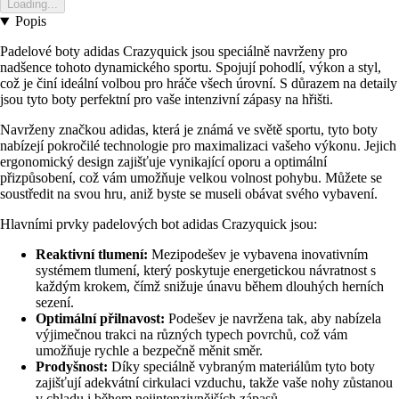
Loading...
Popis
Padelové boty adidas Crazyquick jsou speciálně navrženy pro
nadšence tohoto dynamického sportu. Spojují pohodlí, výkon a styl,
což je činí ideální volbou pro hráče všech úrovní. S důrazem na detaily
jsou tyto boty perfektní pro vaše intenzivní zápasy na hřišti.
Navrženy značkou adidas, která je známá ve světě sportu, tyto boty
nabízejí pokročilé technologie pro maximalizaci vašeho výkonu. Jejich
ergonomický design zajišťuje vynikající oporu a optimální
přizpůsobení, což vám umožňuje velkou volnost pohybu. Můžete se
soustředit na svou hru, aniž byste se museli obávat svého vybavení.
Hlavními prvky padelových bot adidas Crazyquick jsou:
Reaktivní tlumení:
Mezipodešev je vybavena inovativním
systémem tlumení, který poskytuje energetickou návratnost s
každým krokem, čímž snižuje únavu během dlouhých herních
sezení.
Optimální přilnavost:
Podešev je navržena tak, aby nabízela
výjimečnou trakci na různých typech povrchů, což vám
umožňuje rychle a bezpečně měnit směr.
Prodyšnost:
Díky speciálně vybraným materiálům tyto boty
zajišťují adekvátní cirkulaci vzduchu, takže vaše nohy zůstanou
v chladu i během nejintenzivnějších zápasů.