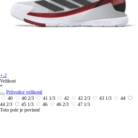
+-2
Velikost
*
Průvodce velikostí
40
40 2/3
41 1/3
42
42 2/3
43 1/3
44
44 2/3
45 1/3
46
46 2/3
47 1/3
Toto pole je povinné