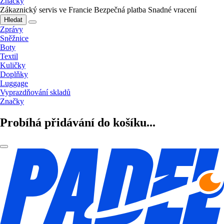
Značky
Zákaznický servis ve Francie
Bezpečná platba
Snadné vracení
Hledat
Zprávy
Sněžnice
Boty
Textil
Kuličky
Doplňky
Luggage
Vyprazdňování skladů
Značky
Probíhá přidávání do košíku...