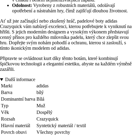
Odolnost:
Vyrobeny z robustních materiálů, odolávají
opotřebení a nástrahám hry, čímž zajišťují dlouhou životnost.
Ať už jste začínající nebo zkušený hráč, padelové boty adidas
Crazyquick vám nabízejí excelenci, kterou potřebujete k vyniknutí na
hřišti. S jejich moderním designem a vysokým výkonem představují
cenný přínos pro každého milovníka padelu, který chce zlepšit svou
hru. Dopřejte svým nohám pohodlí a ochranu, kterou si zaslouží, s
tímto ikonickým modelem od adidas.
Připravte se ovládnout kurt díky těmto botám, které kombinují
špičkovou technologii a elegantní estetiku, abyste na každém výměně
zazářili.
Další informace
Marki
adidas
Barva
bílý
Dominantní barva
Bílá
Typ
Muž
Věk
Dospělý
Rozsah
Crazyquick
Hlavní materiál
Syntetický materiál / textil
Povrch obuvi
Všechny povrchy