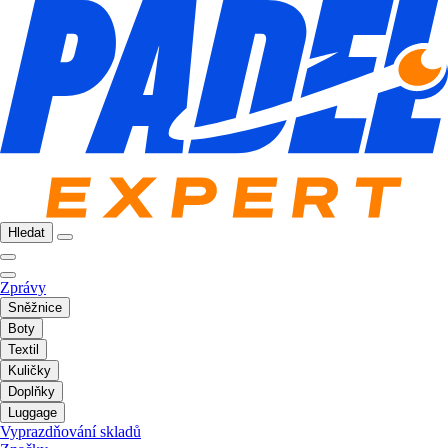
Hledat
Zprávy
Sněžnice
Boty
Textil
Kuličky
Doplňky
Luggage
Vyprazdňování skladů