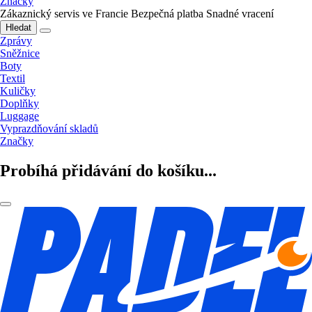
Značky
Zákaznický servis ve Francie
Bezpečná platba
Snadné vracení
Hledat
Zprávy
Sněžnice
Boty
Textil
Kuličky
Doplňky
Luggage
Vyprazdňování skladů
Značky
Probíhá přidávání do košíku...