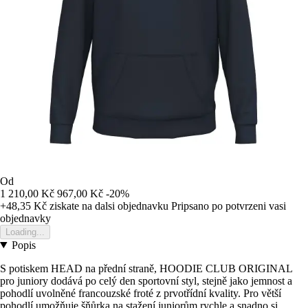
Od
1 210,00 Kč
967,00 Kč
-20%
+48,35 Kč
ziskate na dalsi objednavku
Pripsano po potvrzeni vasi
objednavky
Loading...
Popis
S potiskem HEAD na přední straně, HOODIE CLUB ORIGINAL
pro juniory dodává po celý den sportovní styl, stejně jako jemnost a
pohodlí uvolněné francouzské froté z prvotřídní kvality. Pro větší
pohodlí umožňuje šňůrka na stažení juniorům rychle a snadno si