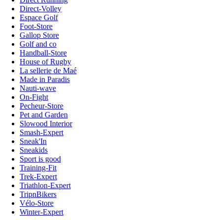
Direct-Volley
Espace Golf
Foot-Store
Gallop Store
Golf and co
Handball-Store
House of Rugby
La sellerie de Maé
Made in Paradis
Nauti-wave
On-Fight
Pecheur-Store
Pet and Garden
Slowood Interior
Smash-Expert
Sneak'In
Sneakids
Sport is good
Training-Fit
Trek-Expert
Triathlon-Expert
TripnBikers
Vélo-Store
Winter-Expert