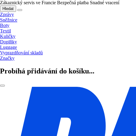
Zákaznický servis ve Francie
Bezpečná platba
Snadné vracení
Hledat
Zprávy
Sněžnice
Boty
Textil
Kuličky
Doplňky
Luggage
Vyprazdňování skladů
Značky
Probíhá přidávání do košíku...