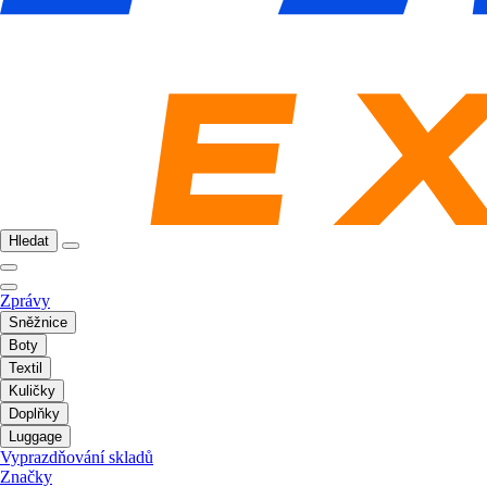
Hledat
Zprávy
Sněžnice
Boty
Textil
Kuličky
Doplňky
Luggage
Vyprazdňování skladů
Značky