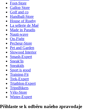
Foot-Store
Gallop Store
Golf and co
Handball-Store
House of Rugby
La sellerie de Maé
Made in Paradis
Nauti-wave
On-Fight
Pecheur-Store
Pet and Garden
Slowood Interior
Smash-Expert
Sneak'In
Sneakids
Sport is good
Training-Fit
Trek-Expert
Triathlon-Expert
TripnBikers
Vélo-Store
Winter-Expert
Přihlaste se k odběru našeho zpravodaje