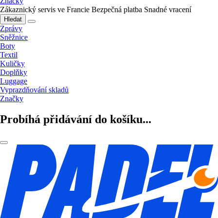
Značky
Zákaznický servis ve Francie
Bezpečná platba
Snadné vracení
Hledat
Zprávy
Sněžnice
Boty
Textil
Kuličky
Doplňky
Luggage
Vyprazdňování skladů
Značky
Probíhá přidávání do košíku...