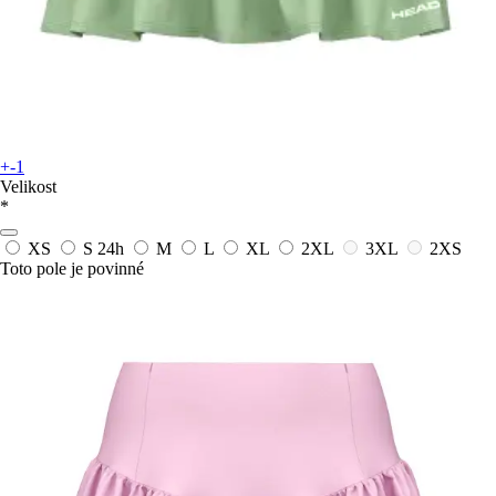
+-1
Velikost
*
XS
S
24h
M
L
XL
2XL
3XL
2XS
Toto pole je povinné