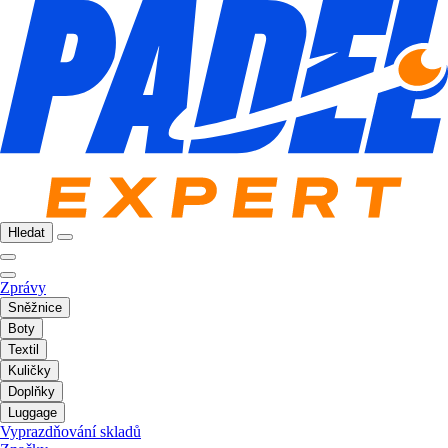
Hledat
Zprávy
Sněžnice
Boty
Textil
Kuličky
Doplňky
Luggage
Vyprazdňování skladů