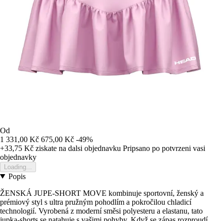
Od
1 331,00 Kč
675,00 Kč
-49%
+33,75 Kč
ziskate na dalsi objednavku
Pripsano po potvrzeni vasi
objednavky
Loading...
Popis
ŽENSKÁ JUPE-SHORT MOVE kombinuje sportovní, ženský a
prémiový styl s ultra pružným pohodlím a pokročilou chladicí
technologií. Vyrobená z moderní směsi polyesteru a elastanu, tato
jupka-shorts se natahuje s vašimi pohyby. Když se zápas rozproudí,