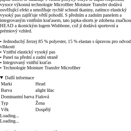
vysoce výkonná technologie Microfibre Moisture Transfer dodává
osvěžující efekt a umožňuje rychlé schnutí tkaniny, zatímco elastický
vysoký pas zajišťuje větší pohodlí. S předním a zadním panelem a
integrovaným vnitřním kraťasem, tato jupka-shorts je zdobena značkou
HEAD a ikonickým logem Wishbone, což jí dodává sportovní a
prémiový vzhled.
• Jednoduchý žerzej 85 % polyester, 15 % elastan s úpravou pro odvod
vlhkosti
• Vnitřní elastický vysoký pas
• Panel na přední a zadní straně
• Integrovaný vnitřní kraťas
• Technologie Moisture Transfer Microfiber
Další informace
Marki
Head
Barva
alight lilac
Dominantní barva
Fialová
Typ
Žena
Věk
Dospělý
Loading...
Loading...