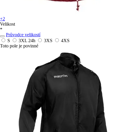
+2
Velikost
*
Průvodce velikostí
S
3XL
24h
3XS
4XS
Toto pole je povinné