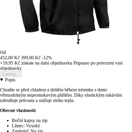
Od
452,00 Kč
399,00 Kč
-12%
+19,95 Kč
ziskate na dalsi objednavku
Pripsano po potvrzeni vasi
objednavky
Loading...
Popis
Chraňte se před chladem a deštěm během tréninku s tímto
větruodolným nepromokavým pláštěm. Díky elastickým rukávům
zabraňuje průvanu a snižuje ztrátu tepla.
Obecné vlastnosti:
Boční kapsy na zip
Límec: Vysoký
Zapínání: Na zip