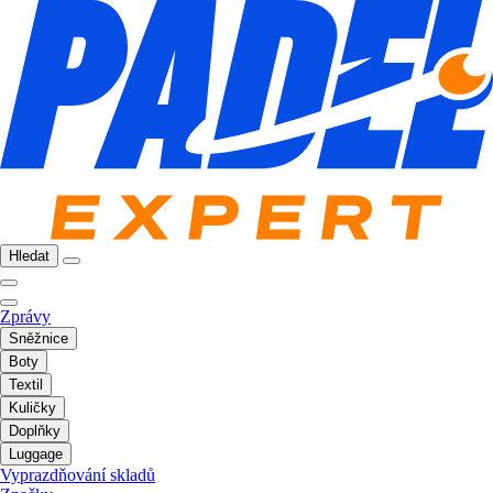
Hledat
Zprávy
Sněžnice
Boty
Textil
Kuličky
Doplňky
Luggage
Vyprazdňování skladů