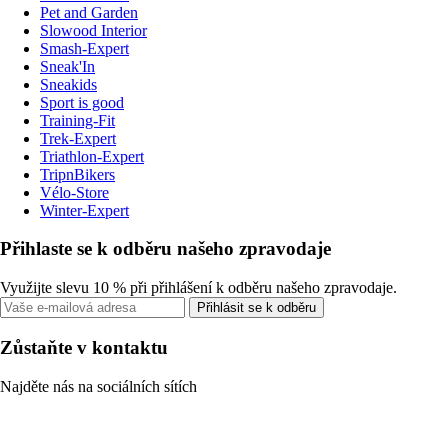
Pet and Garden
Slowood Interior
Smash-Expert
Sneak'In
Sneakids
Sport is good
Training-Fit
Trek-Expert
Triathlon-Expert
TripnBikers
Vélo-Store
Winter-Expert
Přihlaste se k odběru našeho zpravodaje
Využijte slevu 10 % při přihlášení k odběru našeho zpravodaje.
Přihlásit se k odběru
Zůstaňte v kontaktu
Najděte nás na sociálních sítích