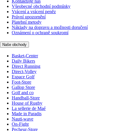
Kontaktujte nás
Všeobecné obchodní podmínky
Vrácení a vrácení peněz
Právní upozornění
Platební metody
Náklady na dopravu a možnosti doručení
Oznámení o ochraně soukromí
Naše obchody
Basket-Center
Daily Bikers
Direct Running
Direct-Volley
Espace Golf
Foot-Store
Gallop Store
Golf and co
Handball-Store
House of Rugby
La sellerie de Maé
Made in Paradis
Nauti-wave
On-Fight
Pecheur-Store