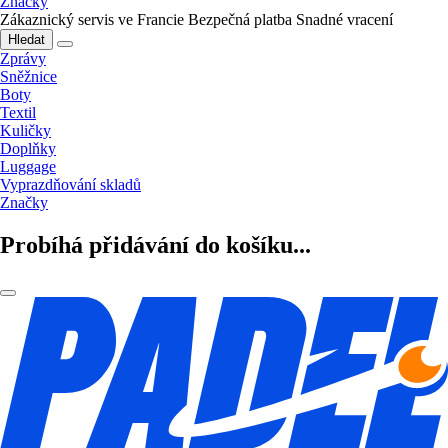
Značky
Zákaznický servis ve Francie
Bezpečná platba
Snadné vracení
Hledat
Zprávy
Sněžnice
Boty
Textil
Kuličky
Doplňky
Luggage
Vyprazdňování skladů
Značky
Probíhá přidávání do košíku...