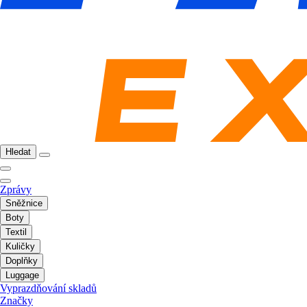
Hledat
Zprávy
Sněžnice
Boty
Textil
Kuličky
Doplňky
Luggage
Vyprazdňování skladů
Značky