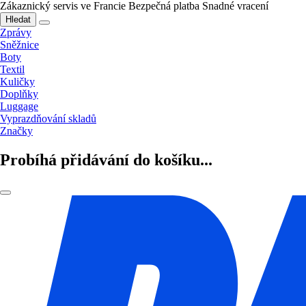
Zákaznický servis ve Francie
Bezpečná platba
Snadné vracení
Hledat
Zprávy
Sněžnice
Boty
Textil
Kuličky
Doplňky
Luggage
Vyprazdňování skladů
Značky
Probíhá přidávání do košíku...