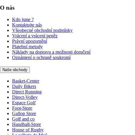
O nás
Kdo jsme ?
Kontaktujte nás
Všeobecné obchodní podmínky
Vrácení a vrácení peněz
Právní upozornění
Platební metody
Náklady na dopravu a možnosti doručení
Oznámení o ochraně soukromí
Naše obchody
Basket-Center
Daily Bikers
Direct Running
Direct-Volley
Espace Golf
Foot-Store
Gallop Store
Golf and co
Handball-Store
House of Rugby