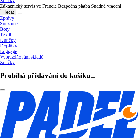
Značky
Zákaznický servis ve Francie
Bezpečná platba
Snadné vracení
Hledat
Zprávy
Sněžnice
Boty
Textil
Kuličky
Doplňky
Luggage
Vyprazdňování skladů
Značky
Probíhá přidávání do košíku...