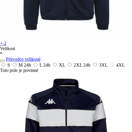
+-2
Velikost
*
Průvodce velikostí
S
M
24h
L
24h
XL
2XL
24h
3XL
4XL
Toto pole je povinné