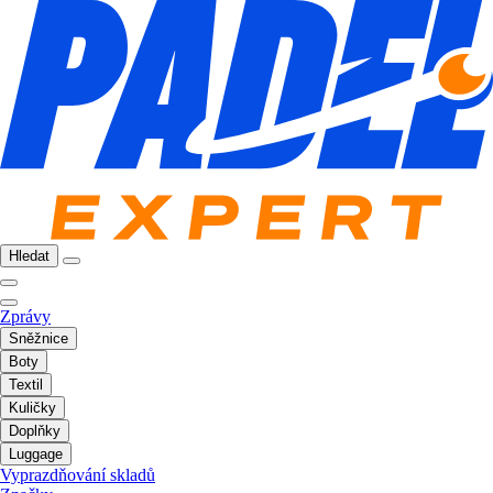
Hledat
Zprávy
Sněžnice
Boty
Textil
Kuličky
Doplňky
Luggage
Vyprazdňování skladů