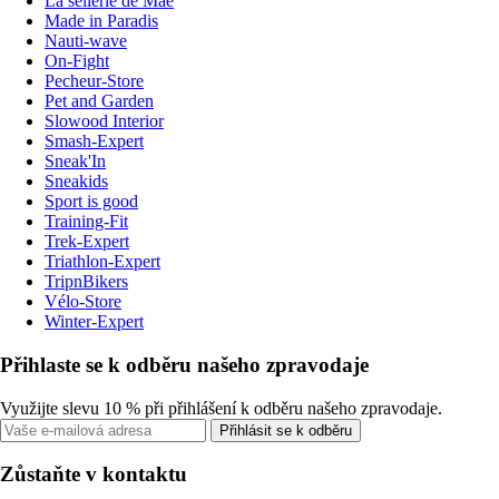
La sellerie de Maé
Made in Paradis
Nauti-wave
On-Fight
Pecheur-Store
Pet and Garden
Slowood Interior
Smash-Expert
Sneak'In
Sneakids
Sport is good
Training-Fit
Trek-Expert
Triathlon-Expert
TripnBikers
Vélo-Store
Winter-Expert
Přihlaste se k odběru našeho zpravodaje
Využijte slevu 10 % při přihlášení k odběru našeho zpravodaje.
Přihlásit se k odběru
Zůstaňte v kontaktu