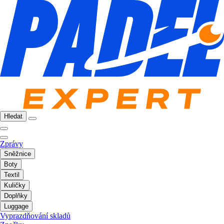
Hledat
Zprávy
Sněžnice
Boty
Textil
Kuličky
Doplňky
Luggage
Vyprazdňování skladů