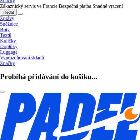
Značky
Zákaznický servis ve Francie
Bezpečná platba
Snadné vracení
Hledat
Zprávy
Sněžnice
Boty
Textil
Kuličky
Doplňky
Luggage
Vyprazdňování skladů
Značky
Probíhá přidávání do košíku...