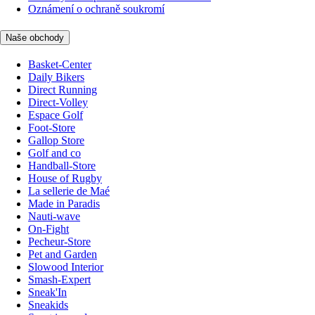
Oznámení o ochraně soukromí
Naše obchody
Basket-Center
Daily Bikers
Direct Running
Direct-Volley
Espace Golf
Foot-Store
Gallop Store
Golf and co
Handball-Store
House of Rugby
La sellerie de Maé
Made in Paradis
Nauti-wave
On-Fight
Pecheur-Store
Pet and Garden
Slowood Interior
Smash-Expert
Sneak'In
Sneakids