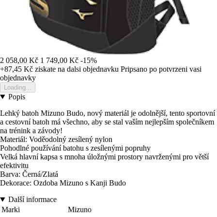
2 058,00 Kč
1 749,00 Kč
-15%
+87,45 Kč
ziskate na dalsi objednavku
Pripsano po potvrzeni vasi
objednavky
Loading...
Popis
Lehký batoh Mizuno Budo, nový materiál je odolnější, tento sportovní
a cestovní batoh má všechno, aby se stal vaším nejlepším společníkem
na trénink a závody!
Materiál: Voděodolný zesílený nylon
Pohodlné používání batohu s zesílenými popruhy
Velká hlavní kapsa s mnoha úložnými prostory navrženými pro větší
efektivitu
Barva: Černá/Zlatá
Dekorace: Ozdoba Mizuno s Kanji Budo
Další informace
Marki
Mizuno