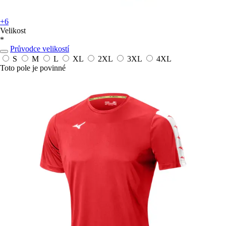
+6
Velikost
*
Průvodce velikostí
S
M
L
XL
2XL
3XL
4XL
Toto pole je povinné