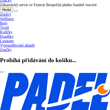
Značky
Zákaznický servis ve Francie
Bezpečná platba
Snadné vracení
Hledat
Zprávy
Sněžnice
Boty
Textil
Kuličky
Doplňky
Luggage
Vyprazdňování skladů
Značky
Probíhá přidávání do košíku...