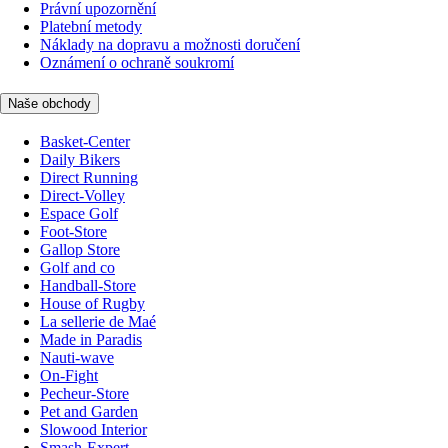
Právní upozornění
Platební metody
Náklady na dopravu a možnosti doručení
Oznámení o ochraně soukromí
Naše obchody
Basket-Center
Daily Bikers
Direct Running
Direct-Volley
Espace Golf
Foot-Store
Gallop Store
Golf and co
Handball-Store
House of Rugby
La sellerie de Maé
Made in Paradis
Nauti-wave
On-Fight
Pecheur-Store
Pet and Garden
Slowood Interior
Smash-Expert