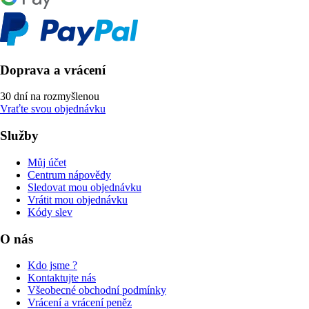
Doprava a vrácení
30 dní na rozmyšlenou
Vraťte svou objednávku
Služby
Můj účet
Centrum nápovědy
Sledovat mou objednávku
Vrátit mou objednávku
Kódy slev
O nás
Kdo jsme ?
Kontaktujte nás
Všeobecné obchodní podmínky
Vrácení a vrácení peněz