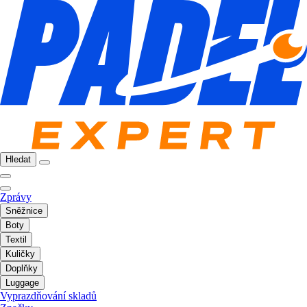
Hledat
Zprávy
Sněžnice
Boty
Textil
Kuličky
Doplňky
Luggage
Vyprazdňování skladů