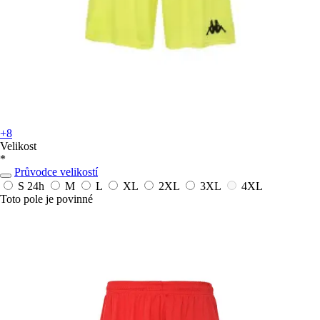
+8
Velikost
*
Průvodce velikostí
S
24h
M
L
XL
2XL
3XL
4XL
Toto pole je povinné