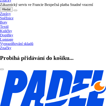
Značky
Zákaznický servis ve Francie
Bezpečná platba
Snadné vracení
Hledat
Zprávy
Sněžnice
Boty
Textil
Kuličky
Doplňky
Luggage
Vyprazdňování skladů
Značky
Probíhá přidávání do košíku...