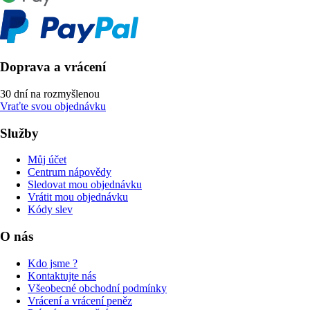
Doprava a vrácení
30 dní na rozmyšlenou
Vraťte svou objednávku
Služby
Můj účet
Centrum nápovědy
Sledovat mou objednávku
Vrátit mou objednávku
Kódy slev
O nás
Kdo jsme ?
Kontaktujte nás
Všeobecné obchodní podmínky
Vrácení a vrácení peněz