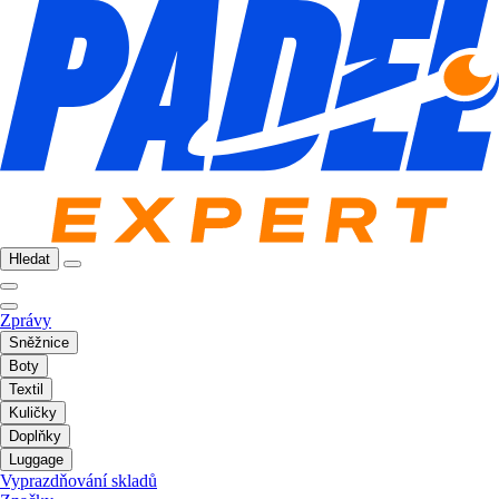
Hledat
Zprávy
Sněžnice
Boty
Textil
Kuličky
Doplňky
Luggage
Vyprazdňování skladů