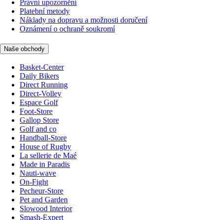
Právní upozornění
Platební metody
Náklady na dopravu a možnosti doručení
Oznámení o ochraně soukromí
Naše obchody
Basket-Center
Daily Bikers
Direct Running
Direct-Volley
Espace Golf
Foot-Store
Gallop Store
Golf and co
Handball-Store
House of Rugby
La sellerie de Maé
Made in Paradis
Nauti-wave
On-Fight
Pecheur-Store
Pet and Garden
Slowood Interior
Smash-Expert