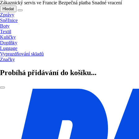
Zákaznický servis ve Francie
Bezpečná platba
Snadné vracení
Hledat
Zprávy
Sněžnice
Boty
Textil
Kuličky
Doplňky
Luggage
Vyprazdňování skladů
Značky
Probíhá přidávání do košíku...