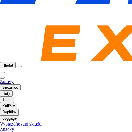
Hledat
Zprávy
Sněžnice
Boty
Textil
Kuličky
Doplňky
Luggage
Vyprazdňování skladů
Značky