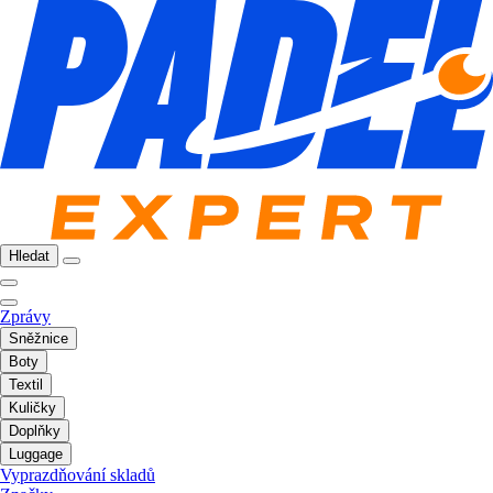
Hledat
Zprávy
Sněžnice
Boty
Textil
Kuličky
Doplňky
Luggage
Vyprazdňování skladů