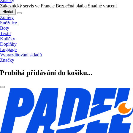
Značky
Zákaznický servis ve Francie
Bezpečná platba
Snadné vracení
Hledat
Zprávy
Sněžnice
Boty
Textil
Kuličky
Doplňky
Luggage
Vyprazdňování skladů
Značky
Probíhá přidávání do košíku...