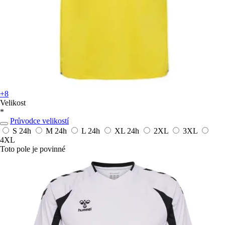
+8
Velikost
*
Průvodce velikostí
S
24h
M
24h
L
24h
XL
24h
2XL
3XL
4XL
Toto pole je povinné