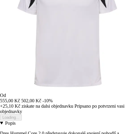
Od
555,00 Kč
502,00 Kč
-10%
+25,10 Kč
ziskate na dalsi objednavku
Pripsano po potvrzeni vasi
objednavky
Loading...
Popis
Dres Hummel Core 2.0 představuje dokonalé spojení pohodlí a