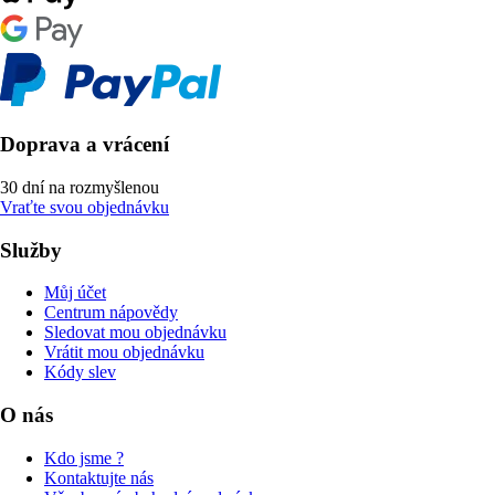
Doprava a vrácení
30 dní na rozmyšlenou
Vraťte svou objednávku
Služby
Můj účet
Centrum nápovědy
Sledovat mou objednávku
Vrátit mou objednávku
Kódy slev
O nás
Kdo jsme ?
Kontaktujte nás