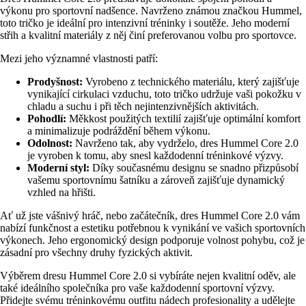
výkonu pro sportovní nadšence. Navrženo známou značkou Hummel,
toto tričko je ideální pro intenzivní tréninky i soutěže. Jeho moderní
střih a kvalitní materiály z něj činí preferovanou volbu pro sportovce.
Mezi jeho významné vlastnosti patří:
Prodyšnost:
Vyrobeno z technického materiálu, který zajišťuje
vynikající cirkulaci vzduchu, toto tričko udržuje vaši pokožku v
chladu a suchu i při těch nejintenzivnějších aktivitách.
Pohodlí:
Měkkost použitých textilií zajišťuje optimální komfort
a minimalizuje podráždění během výkonu.
Odolnost:
Navrženo tak, aby vydrželo, dres Hummel Core 2.0
je vyroben k tomu, aby snesl každodenní tréninkové výzvy.
Moderní styl:
Díky současnému designu se snadno přizpůsobí
vašemu sportovnímu šatníku a zároveň zajišťuje dynamický
vzhled na hřišti.
Ať už jste vášnivý hráč, nebo začátečník, dres Hummel Core 2.0 vám
nabízí funkčnost a estetiku potřebnou k vynikání ve vašich sportovních
výkonech. Jeho ergonomický design podporuje volnost pohybu, což je
zásadní pro všechny druhy fyzických aktivit.
Výběrem dresu Hummel Core 2.0 si vybíráte nejen kvalitní oděv, ale
také ideálního společníka pro vaše každodenní sportovní výzvy.
Přidejte svému tréninkovému outfitu nádech profesionality a udělejte