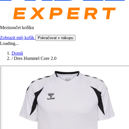
Mezisoučet košíku
Zobrazit můj košík
Pokračovat v nákupu
Loading...
Domů
/
Dres Hummel Core 2.0