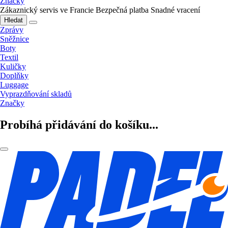
Značky
Zákaznický servis ve Francie
Bezpečná platba
Snadné vracení
Hledat
Zprávy
Sněžnice
Boty
Textil
Kuličky
Doplňky
Luggage
Vyprazdňování skladů
Značky
Probíhá přidávání do košíku...