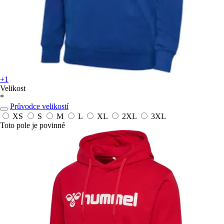
+1
Velikost
*
Průvodce velikostí
XS
S
M
L
XL
2XL
3XL
Toto pole je povinné