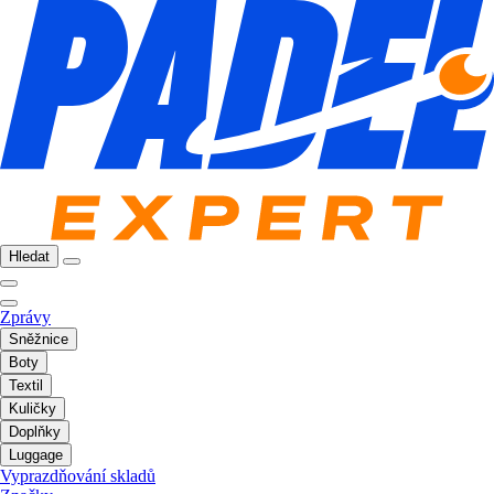
Hledat
Zprávy
Sněžnice
Boty
Textil
Kuličky
Doplňky
Luggage
Vyprazdňování skladů