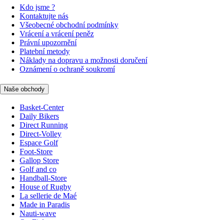
Kdo jsme ?
Kontaktujte nás
Všeobecné obchodní podmínky
Vrácení a vrácení peněz
Právní upozornění
Platební metody
Náklady na dopravu a možnosti doručení
Oznámení o ochraně soukromí
Naše obchody
Basket-Center
Daily Bikers
Direct Running
Direct-Volley
Espace Golf
Foot-Store
Gallop Store
Golf and co
Handball-Store
House of Rugby
La sellerie de Maé
Made in Paradis
Nauti-wave