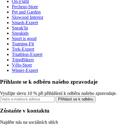
On-Fight
Pecheur-Store
Pet and Garden
Slowood Interior
Smash-Expert
Sneak'In
Sneakids
Sport is good
Training-Fit
Trek-Expert
Triathlon-Expert
TripnBikers
Vélo-Store
Winter-Expert
Přihlaste se k odběru našeho zpravodaje
Využijte slevu 10 % při přihlášení k odběru našeho zpravodaje.
Přihlásit se k odběru
Zůstaňte v kontaktu
Najděte nás na sociálních sítích