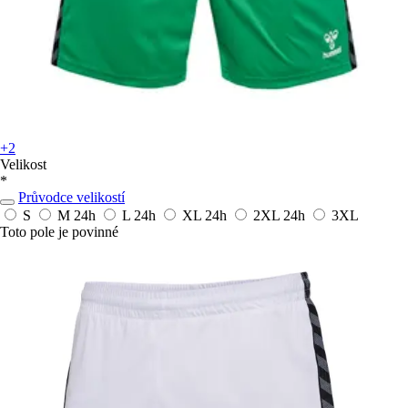
+2
Velikost
*
Průvodce velikostí
S
M
24h
L
24h
XL
24h
2XL
24h
3XL
Toto pole je povinné