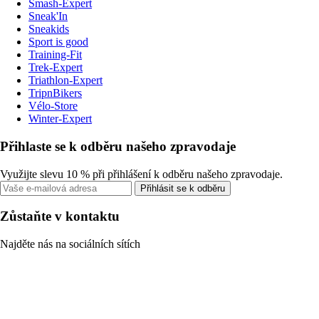
Smash-Expert
Sneak'In
Sneakids
Sport is good
Training-Fit
Trek-Expert
Triathlon-Expert
TripnBikers
Vélo-Store
Winter-Expert
Přihlaste se k odběru našeho zpravodaje
Využijte slevu 10 % při přihlášení k odběru našeho zpravodaje.
Přihlásit se k odběru
Zůstaňte v kontaktu
Najděte nás na sociálních sítích