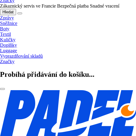
Značky
Zákaznický servis ve Francie
Bezpečná platba
Snadné vracení
Hledat
Zprávy
Sněžnice
Boty
Textil
Kuličky
Doplňky
Luggage
Vyprazdňování skladů
Značky
Probíhá přidávání do košíku...