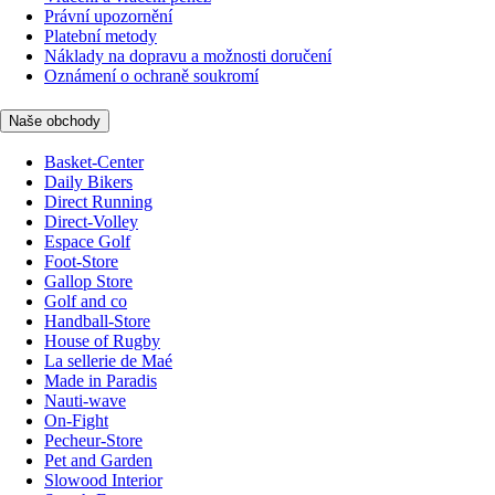
Právní upozornění
Platební metody
Náklady na dopravu a možnosti doručení
Oznámení o ochraně soukromí
Naše obchody
Basket-Center
Daily Bikers
Direct Running
Direct-Volley
Espace Golf
Foot-Store
Gallop Store
Golf and co
Handball-Store
House of Rugby
La sellerie de Maé
Made in Paradis
Nauti-wave
On-Fight
Pecheur-Store
Pet and Garden
Slowood Interior