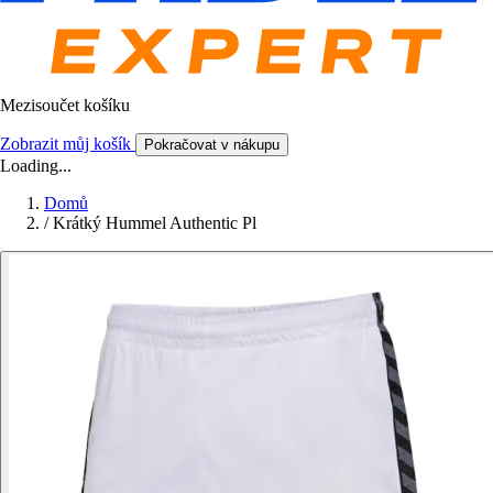
Mezisoučet košíku
Zobrazit můj košík
Pokračovat v nákupu
Loading...
Domů
/
Krátký Hummel Authentic Pl