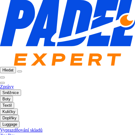
Hledat
Zprávy
Sněžnice
Boty
Textil
Kuličky
Doplňky
Luggage
Vyprazdňování skladů