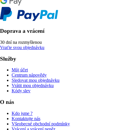
Doprava a vrácení
30 dní na rozmyšlenou
Vraťte svou objednávku
Služby
Můj účet
Centrum nápovědy
Sledovat mou objednávku
Vrátit mou objednávku
Kódy slev
O nás
Kdo jsme ?
Kontaktujte nás
Všeobecné obchodní podmínky
Vrácení a vrácení peněz