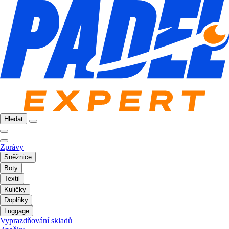
Hledat
Zprávy
Sněžnice
Boty
Textil
Kuličky
Doplňky
Luggage
Vyprazdňování skladů