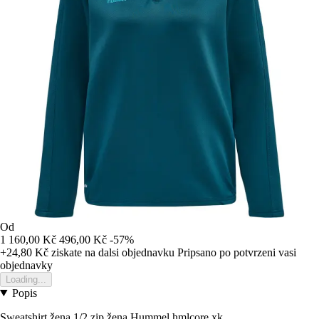
Od
1 160,00 Kč
496,00 Kč
-57%
+24,80 Kč
ziskate na dalsi objednavku
Pripsano po potvrzeni vasi
objednavky
Loading...
Popis
Sweatshirt žena 1/2 zip žena Hummel hmlcore xk