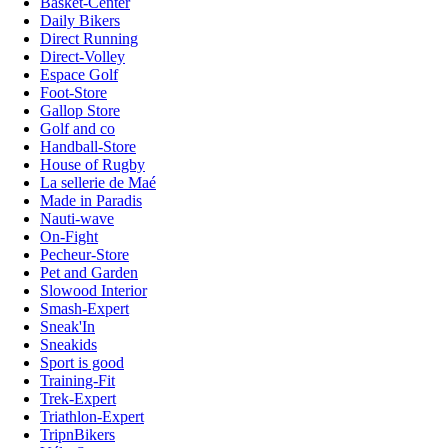
Basket-Center
Daily Bikers
Direct Running
Direct-Volley
Espace Golf
Foot-Store
Gallop Store
Golf and co
Handball-Store
House of Rugby
La sellerie de Maé
Made in Paradis
Nauti-wave
On-Fight
Pecheur-Store
Pet and Garden
Slowood Interior
Smash-Expert
Sneak'In
Sneakids
Sport is good
Training-Fit
Trek-Expert
Triathlon-Expert
TripnBikers