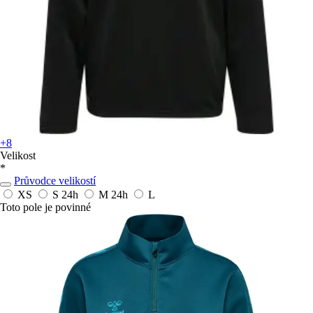
+8
Velikost
*
Průvodce velikostí
XS
S
24h
M
24h
L
Toto pole je povinné