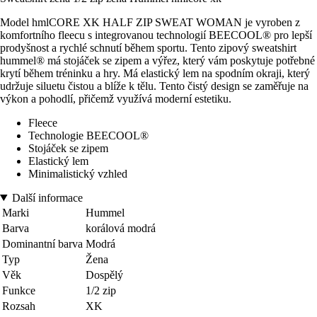
Model hmlCORE XK HALF ZIP SWEAT WOMAN je vyroben z
komfortního fleecu s integrovanou technologií BEECOOL® pro lepší
prodyšnost a rychlé schnutí během sportu. Tento zipový sweatshirt
hummel® má stojáček se zipem a výřez, který vám poskytuje potřebné
krytí během tréninku a hry. Má elastický lem na spodním okraji, který
udržuje siluetu čistou a blíže k tělu. Tento čistý design se zaměřuje na
výkon a pohodlí, přičemž využívá moderní estetiku.
Fleece
Technologie BEECOOL®
Stojáček se zipem
Elastický lem
Minimalistický vzhled
Další informace
Marki
Hummel
Barva
korálová modrá
Dominantní barva
Modrá
Typ
Žena
Věk
Dospělý
Funkce
1/2 zip
Rozsah
XK