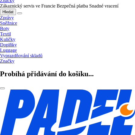
Značky
Zákaznický servis ve Francie
Bezpečná platba
Snadné vracení
Hledat
Zprávy
Sněžnice
Boty
Textil
Kuličky
Doplňky
Luggage
Vyprazdňování skladů
Značky
Probíhá přidávání do košíku...