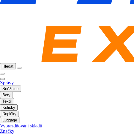
Hledat
Zprávy
Sněžnice
Boty
Textil
Kuličky
Doplňky
Luggage
Vyprazdňování skladů
Značky