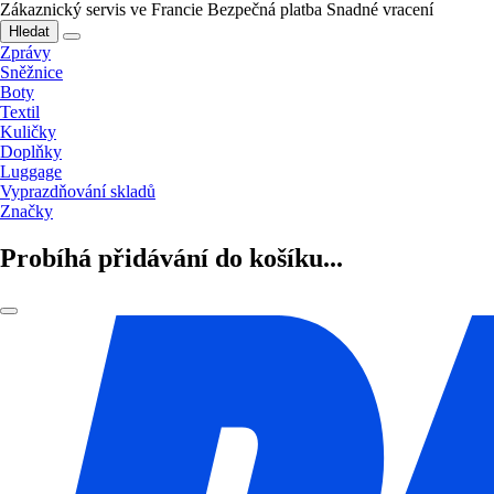
Zákaznický servis ve Francie
Bezpečná platba
Snadné vracení
Hledat
Zprávy
Sněžnice
Boty
Textil
Kuličky
Doplňky
Luggage
Vyprazdňování skladů
Značky
Probíhá přidávání do košíku...