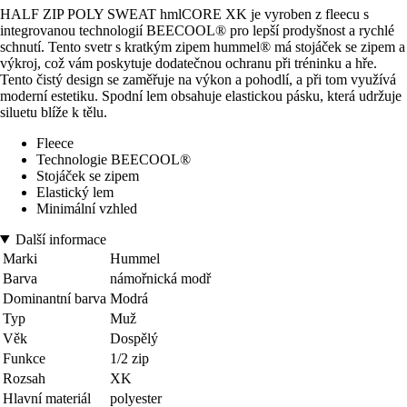
HALF ZIP POLY SWEAT hmlCORE XK je vyroben z fleecu s
integrovanou technologií BEECOOL® pro lepší prodyšnost a rychlé
schnutí. Tento svetr s kratkým zipem hummel® má stojáček se zipem a
výkroj, což vám poskytuje dodatečnou ochranu při tréninku a hře.
Tento čistý design se zaměřuje na výkon a pohodlí, a při tom využívá
moderní estetiku. Spodní lem obsahuje elastickou pásku, která udržuje
siluetu blíže k tělu.
Fleece
Technologie BEECOOL®
Stojáček se zipem
Elastický lem
Minimální vzhled
Další informace
Marki
Hummel
Barva
námořnická modř
Dominantní barva
Modrá
Typ
Muž
Věk
Dospělý
Funkce
1/2 zip
Rozsah
XK
Hlavní materiál
polyester