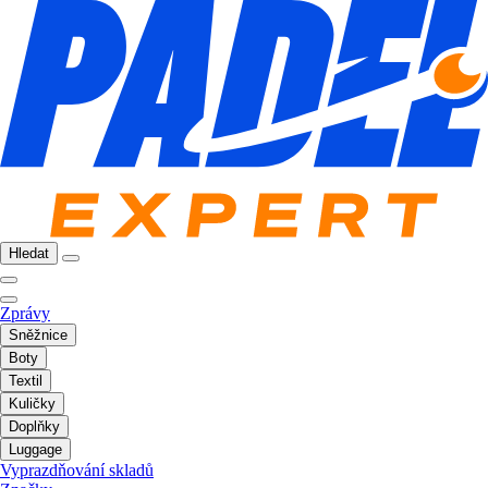
Hledat
Zprávy
Sněžnice
Boty
Textil
Kuličky
Doplňky
Luggage
Vyprazdňování skladů