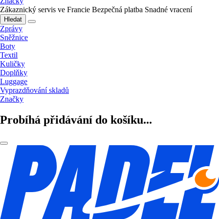
Značky
Zákaznický servis ve Francie
Bezpečná platba
Snadné vracení
Hledat
Zprávy
Sněžnice
Boty
Textil
Kuličky
Doplňky
Luggage
Vyprazdňování skladů
Značky
Probíhá přidávání do košíku...