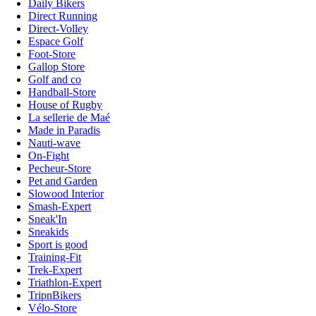
Daily Bikers
Direct Running
Direct-Volley
Espace Golf
Foot-Store
Gallop Store
Golf and co
Handball-Store
House of Rugby
La sellerie de Maé
Made in Paradis
Nauti-wave
On-Fight
Pecheur-Store
Pet and Garden
Slowood Interior
Smash-Expert
Sneak'In
Sneakids
Sport is good
Training-Fit
Trek-Expert
Triathlon-Expert
TripnBikers
Vélo-Store