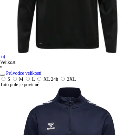
+4
Velikost
*
Průvodce velikostí
S
M
L
XL
24h
2XL
Toto pole je povinné