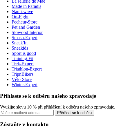
La sellerie de Maé
Made in Paradis
Nauti-wave
On-Fight
Pecheur-Store
Pet and Garden
Slowood Interior
Smash-Expert
Sneak'In
Sneakids
Sport is good
Training-Fit
Trek-Expert
Triathlon-Expert
TripnBikers
Vélo-Store
Winter-Expert
Přihlaste se k odběru našeho zpravodaje
Využijte slevu 10 % při přihlášení k odběru našeho zpravodaje.
Přihlásit se k odběru
Zůstaňte v kontaktu