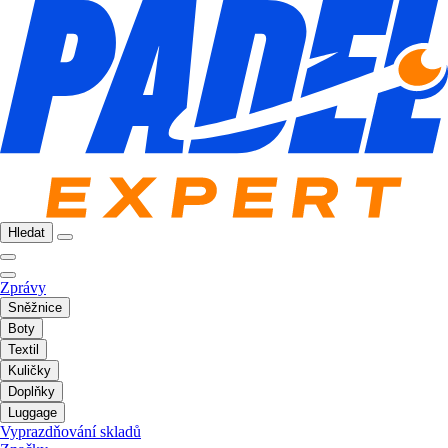
Hledat
Zprávy
Sněžnice
Boty
Textil
Kuličky
Doplňky
Luggage
Vyprazdňování skladů