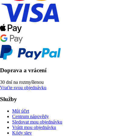
Doprava a vrácení
30 dní na rozmyšlenou
Vraťte svou objednávku
Služby
Můj účet
Centrum nápovědy
Sledovat mou objednávku
Vrátit mou objednávku
Kódy slev