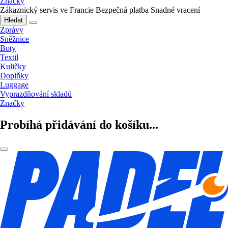
Značky
Zákaznický servis ve Francie
Bezpečná platba
Snadné vracení
Hledat
Zprávy
Sněžnice
Boty
Textil
Kuličky
Doplňky
Luggage
Vyprazdňování skladů
Značky
Probíhá přidávání do košíku...