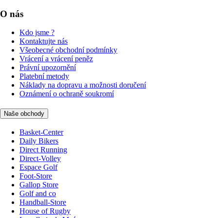
O nás
Kdo jsme ?
Kontaktujte nás
Všeobecné obchodní podmínky
Vrácení a vrácení peněz
Právní upozornění
Platební metody
Náklady na dopravu a možnosti doručení
Oznámení o ochraně soukromí
Naše obchody
Basket-Center
Daily Bikers
Direct Running
Direct-Volley
Espace Golf
Foot-Store
Gallop Store
Golf and co
Handball-Store
House of Rugby