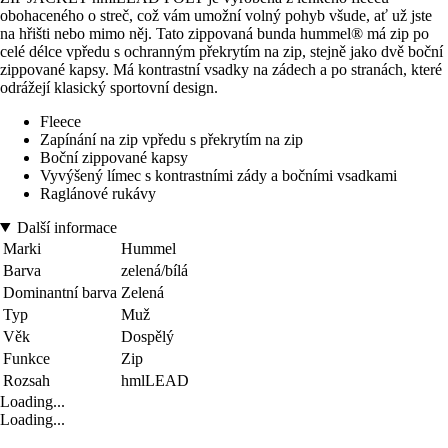
obohaceného o streč, což vám umožní volný pohyb všude, ať už jste
na hřišti nebo mimo něj. Tato zippovaná bunda hummel® má zip po
celé délce vpředu s ochranným překrytím na zip, stejně jako dvě boční
zippované kapsy. Má kontrastní vsadky na zádech a po stranách, které
odrážejí klasický sportovní design.
Fleece
Zapínání na zip vpředu s překrytím na zip
Boční zippované kapsy
Vyvýšený límec s kontrastními zády a bočními vsadkami
Raglánové rukávy
Další informace
Marki
Hummel
Barva
zelená/bílá
Dominantní barva
Zelená
Typ
Muž
Věk
Dospělý
Funkce
Zip
Rozsah
hmlLEAD
Loading...
Loading...