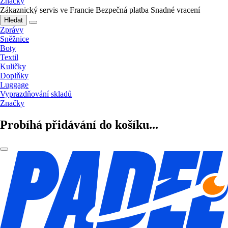
Značky
Zákaznický servis ve Francie
Bezpečná platba
Snadné vracení
Hledat
Zprávy
Sněžnice
Boty
Textil
Kuličky
Doplňky
Luggage
Vyprazdňování skladů
Značky
Probíhá přidávání do košíku...