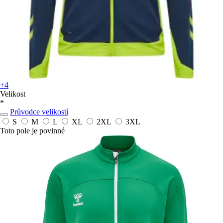
+4
Velikost
*
Průvodce velikostí
S
M
L
XL
2XL
3XL
Toto pole je povinné