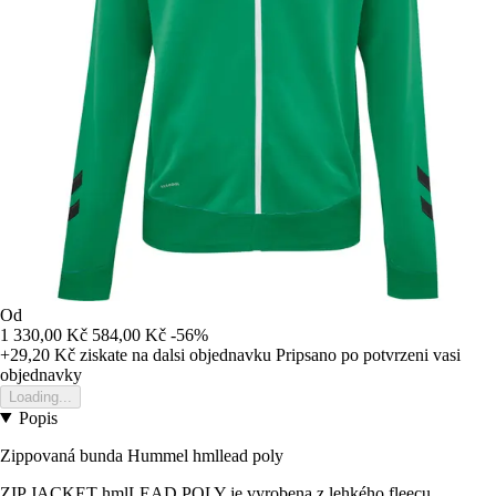
Od
1 330,00 Kč
584,00 Kč
-56%
+29,20 Kč
ziskate na dalsi objednavku
Pripsano po potvrzeni vasi
objednavky
Loading...
Popis
Zippovaná bunda Hummel hmllead poly
ZIP JACKET hmlLEAD POLY je vyrobena z lehkého fleecu