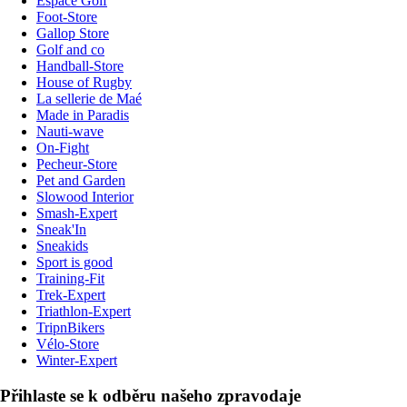
Espace Golf
Foot-Store
Gallop Store
Golf and co
Handball-Store
House of Rugby
La sellerie de Maé
Made in Paradis
Nauti-wave
On-Fight
Pecheur-Store
Pet and Garden
Slowood Interior
Smash-Expert
Sneak'In
Sneakids
Sport is good
Training-Fit
Trek-Expert
Triathlon-Expert
TripnBikers
Vélo-Store
Winter-Expert
Přihlaste se k odběru našeho zpravodaje