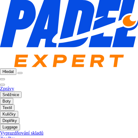
Hledat
Zprávy
Sněžnice
Boty
Textil
Kuličky
Doplňky
Luggage
Vyprazdňování skladů