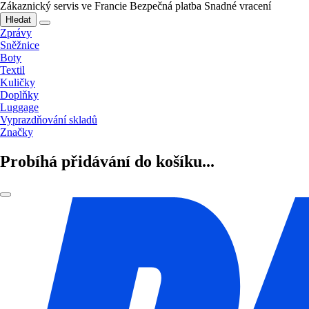
Zákaznický servis ve Francie
Bezpečná platba
Snadné vracení
Hledat
Zprávy
Sněžnice
Boty
Textil
Kuličky
Doplňky
Luggage
Vyprazdňování skladů
Značky
Probíhá přidávání do košíku...