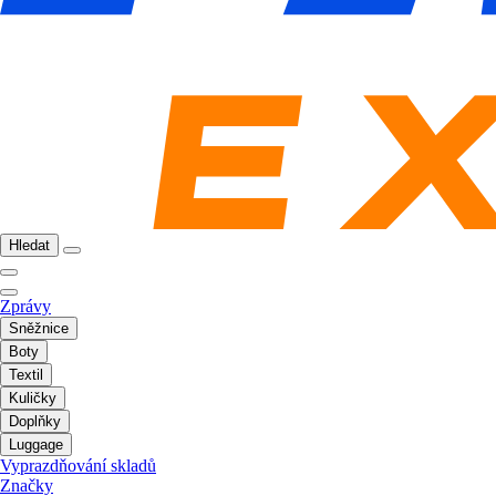
Hledat
Zprávy
Sněžnice
Boty
Textil
Kuličky
Doplňky
Luggage
Vyprazdňování skladů
Značky