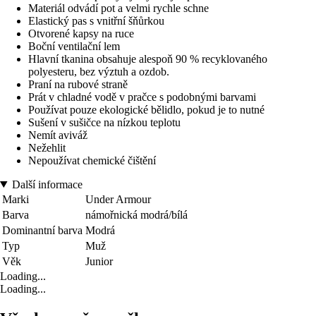
Materiál odvádí pot a velmi rychle schne
Elastický pas s vnitřní šňůrkou
Otvorené kapsy na ruce
Boční ventilační lem
Hlavní tkanina obsahuje alespoň 90 % recyklovaného
polyesteru, bez výztuh a ozdob.
Praní na rubové straně
Prát v chladné vodě v pračce s podobnými barvami
Používat pouze ekologické bělidlo, pokud je to nutné
Sušení v sušičce na nízkou teplotu
Nemít aviváž
Nežehlit
Nepoužívat chemické čištění
Další informace
Marki
Under Armour
Barva
námořnická modrá/bílá
Dominantní barva
Modrá
Typ
Muž
Věk
Junior
Loading...
Loading...