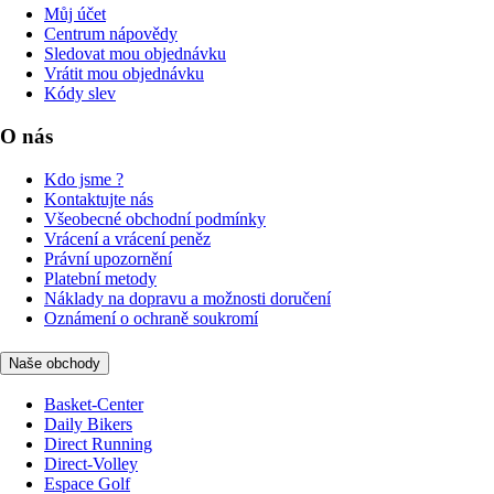
Můj účet
Centrum nápovědy
Sledovat mou objednávku
Vrátit mou objednávku
Kódy slev
O nás
Kdo jsme ?
Kontaktujte nás
Všeobecné obchodní podmínky
Vrácení a vrácení peněz
Právní upozornění
Platební metody
Náklady na dopravu a možnosti doručení
Oznámení o ochraně soukromí
Naše obchody
Basket-Center
Daily Bikers
Direct Running
Direct-Volley
Espace Golf