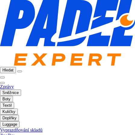
Hledat
Zprávy
Sněžnice
Boty
Textil
Kuličky
Doplňky
Luggage
Vyprazdňování skladů