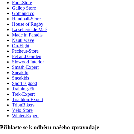
Foot-Store
Gallop Store
Golf and co
Handball-Store
House of Rugby
La sellerie de Maé
Made in Paradis
Nauti-wave
On-Fight
Pecheur-Store
Pet and Garden
Slowood Interior
Smash-Expert
Sneak'In
Sneakids
Sport is good
Training-Fit
Trek-Expert
Triathlon-Expert
TripnBikers
Vélo-Store
Winter-Expert
Přihlaste se k odběru našeho zpravodaje