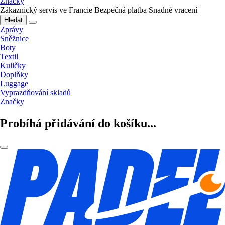
Značky
Zákaznický servis ve Francie
Bezpečná platba
Snadné vracení
Hledat
Zprávy
Sněžnice
Boty
Textil
Kuličky
Doplňky
Luggage
Vyprazdňování skladů
Značky
Probíhá přidávání do košíku...