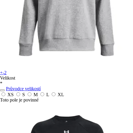
+-2
Velikost
*
Průvodce velikostí
XS
S
M
L
XL
Toto pole je povinné