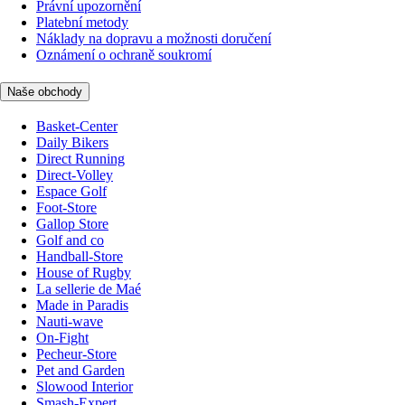
Právní upozornění
Platební metody
Náklady na dopravu a možnosti doručení
Oznámení o ochraně soukromí
Naše obchody
Basket-Center
Daily Bikers
Direct Running
Direct-Volley
Espace Golf
Foot-Store
Gallop Store
Golf and co
Handball-Store
House of Rugby
La sellerie de Maé
Made in Paradis
Nauti-wave
On-Fight
Pecheur-Store
Pet and Garden
Slowood Interior
Smash-Expert