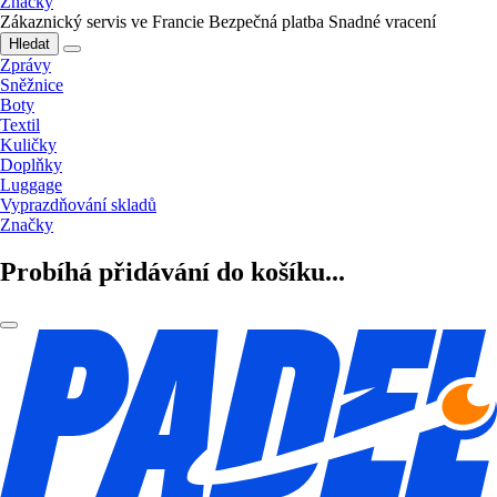
Značky
Zákaznický servis ve Francie
Bezpečná platba
Snadné vracení
Hledat
Zprávy
Sněžnice
Boty
Textil
Kuličky
Doplňky
Luggage
Vyprazdňování skladů
Značky
Probíhá přidávání do košíku...