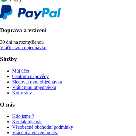
Doprava a vrácení
30 dní na rozmyšlenou
Vraťte svou objednávku
Služby
Můj účet
Centrum nápovědy
Sledovat mou objednávku
Vrátit mou objednávku
Kódy slev
O nás
Kdo jsme ?
Kontaktujte nás
Všeobecné obchodní podmínky
Vrácení a vrácení peněz