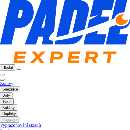
Hledat
Zprávy
Sněžnice
Boty
Textil
Kuličky
Doplňky
Luggage
Vyprazdňování skladů