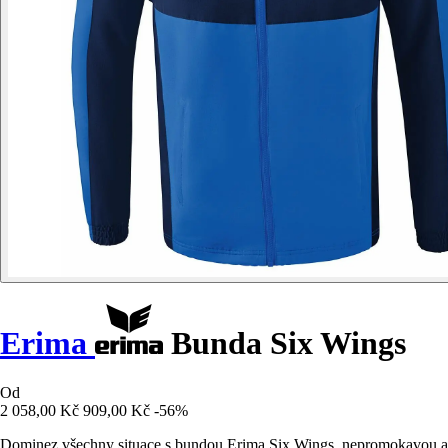
Erima
Bunda Six Wings
Od
2 058,00 Kč
909,00 Kč
-56%
Dominez všechny situace s bundou Erima Six Wings, nepromokavou a le