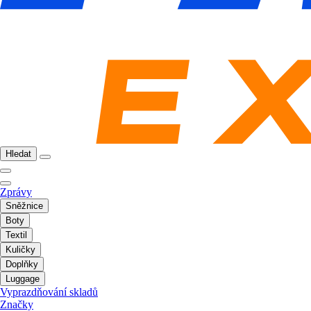
Hledat
Zprávy
Sněžnice
Boty
Textil
Kuličky
Doplňky
Luggage
Vyprazdňování skladů
Značky