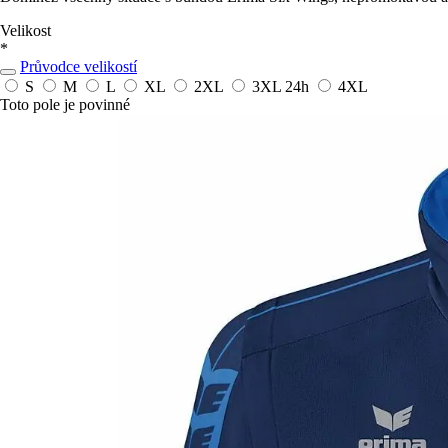
Velikost
*
Průvodce velikostí
S
M
L
XL
2XL
3XL
24h
4XL
Toto pole je povinné