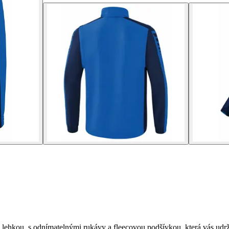
hkou, s odnímatelnými rukávy a fleecovou podšívkou, která vás udrží