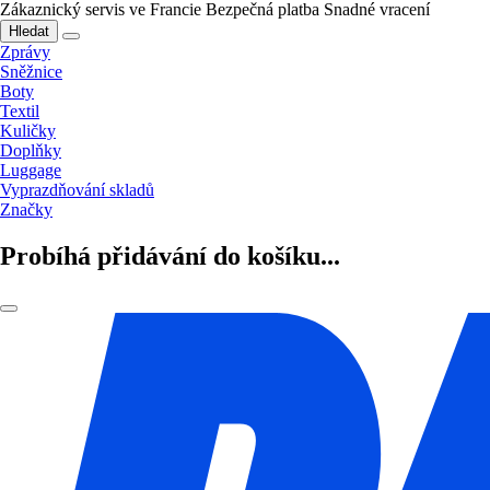
Zákaznický servis ve Francie
Bezpečná platba
Snadné vracení
Hledat
Zprávy
Sněžnice
Boty
Textil
Kuličky
Doplňky
Luggage
Vyprazdňování skladů
Značky
Probíhá přidávání do košíku...