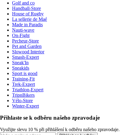
Golf and co
Handball-Store
House of Rugby
La sellerie de Maé
Made in Paradis
Nauti-wave
On-Fight
Pecheur-Store
Pet and Garden
Slowood Interior
Smash-Expert
Sneak'In
Sneakids
Sport is good
Training-Fit
Trek-Expert
Triathlon-Expert
TripnBikers
Vélo-Store
Winter-Expert
Přihlaste se k odběru našeho zpravodaje
Využijte slevu 10 % při přihlášení k odběru našeho zpravodaje.