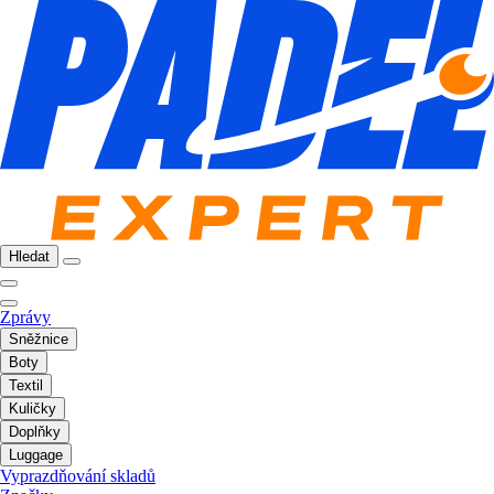
Hledat
Zprávy
Sněžnice
Boty
Textil
Kuličky
Doplňky
Luggage
Vyprazdňování skladů