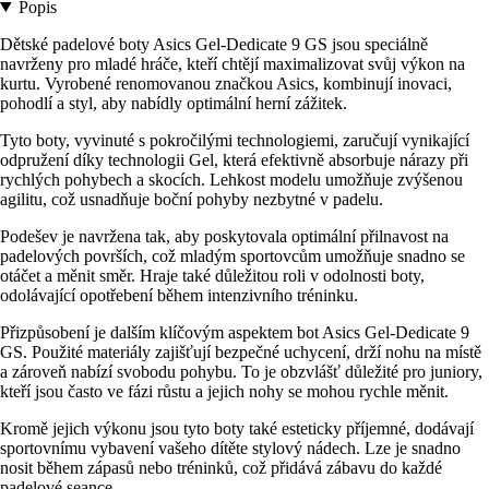
Popis
Dětské padelové boty Asics Gel-Dedicate 9 GS jsou speciálně
navrženy pro mladé hráče, kteří chtějí maximalizovat svůj výkon na
kurtu. Vyrobené renomovanou značkou Asics, kombinují inovaci,
pohodlí a styl, aby nabídly optimální herní zážitek.
Tyto boty, vyvinuté s pokročilými technologiemi, zaručují vynikající
odpružení díky technologii Gel, která efektivně absorbuje nárazy při
rychlých pohybech a skocích. Lehkost modelu umožňuje zvýšenou
agilitu, což usnadňuje boční pohyby nezbytné v padelu.
Podešev je navržena tak, aby poskytovala optimální přilnavost na
padelových površích, což mladým sportovcům umožňuje snadno se
otáčet a měnit směr. Hraje také důležitou roli v odolnosti boty,
odolávající opotřebení během intenzivního tréninku.
Přizpůsobení je dalším klíčovým aspektem bot Asics Gel-Dedicate 9
GS. Použité materiály zajišťují bezpečné uchycení, drží nohu na místě
a zároveň nabízí svobodu pohybu. To je obzvlášť důležité pro juniory,
kteří jsou často ve fázi růstu a jejich nohy se mohou rychle měnit.
Kromě jejich výkonu jsou tyto boty také esteticky příjemné, dodávají
sportovnímu vybavení vašeho dítěte stylový nádech. Lze je snadno
nosit během zápasů nebo tréninků, což přidává zábavu do každé
padelové seance.