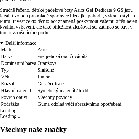
Stručně řečeno, dětské padelové boty Asics Gel-Dedicate 9 GS jsou
ideální volbou pro mladé sportovce hledající pohodlí, výkon a styl na
kurtu. Investice do těchto bot znamená poskytnout vašemu dítěti nejen
kvalitní vybavení, ale také příležitost zlepšovat se, zatímco se baví v
tomto vzrušujícím sportu.
Další informace
Marki
Asics
Barva
energetická oranžová/bílá
Dominantní barva
Oranžová
Typ
Smíšené
Věk
Junior
Rozsah
Gel-Dedicate
Hlavní materiál
Syntetický materiál / textil
Povrch obuvi
Všechny povrchy
Podrážka
Guma odolná vůči abrazivnímu opotřebení
Loading...
Loading...
Všechny naše značky