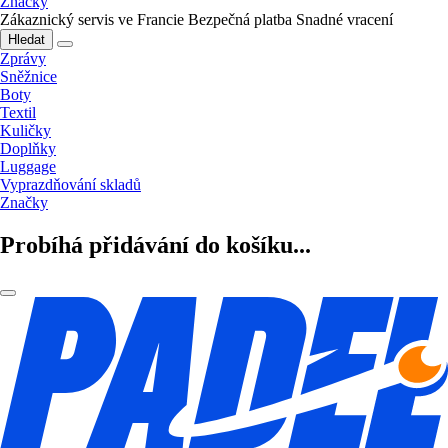
Značky
Zákaznický servis ve Francie
Bezpečná platba
Snadné vracení
Hledat
Zprávy
Sněžnice
Boty
Textil
Kuličky
Doplňky
Luggage
Vyprazdňování skladů
Značky
Probíhá přidávání do košíku...