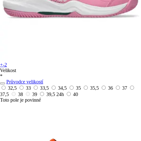
+-2
Velikost
*
Průvodce velikostí
32,5
33
33,5
34,5
35
35,5
36
37
37,5
38
39
39,5
24h
40
Toto pole je povinné