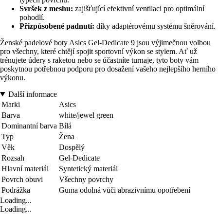
Svršek z meshu:
zajišťující efektivní ventilaci pro optimální
pohodlí.
Přizpůsobené padnutí:
díky adaptérovému systému šněrování.
Ženské padelové boty Asics Gel-Dedicate 9 jsou výjimečnou volbou
pro všechny, které chtějí spojit sportovní výkon se stylem. Ať už
trénujete údery s raketou nebo se účastníte turnaje, tyto boty vám
poskytnou potřebnou podporu pro dosažení vašeho nejlepšího herního
výkonu.
Další informace
Marki
Asics
Barva
white/jewel green
Dominantní barva
Bílá
Typ
Žena
Věk
Dospělý
Rozsah
Gel-Dedicate
Hlavní materiál
Syntetický materiál
Povrch obuvi
Všechny povrchy
Podrážka
Guma odolná vůči abrazivnímu opotřebení
Loading...
Loading...