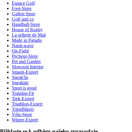
Espace Golf
Foot-Store
Gallop Store
Golf and co
Handball-Store
House of Rugby
La sellerie de Maé
Made in Paradis
Nauti-wave
On-Fight
Pecheur-Store
Pet and Garden
Slowood Interior
Smash-Expert
Sneak'In
Sneakids
Sport is good
Training-Fit
Trek-Expert
Triathlon-Expert
TripnBikers
Vélo-Store
Winter-Expert
Přihlaste se k odběru našeho zpravodaje