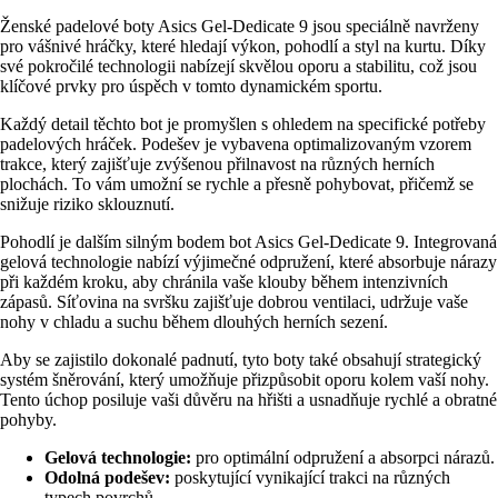
Ženské padelové boty Asics Gel-Dedicate 9 jsou speciálně navrženy
pro vášnivé hráčky, které hledají výkon, pohodlí a styl na kurtu. Díky
své pokročilé technologii nabízejí skvělou oporu a stabilitu, což jsou
klíčové prvky pro úspěch v tomto dynamickém sportu.
Každý detail těchto bot je promyšlen s ohledem na specifické potřeby
padelových hráček. Podešev je vybavena optimalizovaným vzorem
trakce, který zajišťuje zvýšenou přilnavost na různých herních
plochách. To vám umožní se rychle a přesně pohybovat, přičemž se
snižuje riziko sklouznutí.
Pohodlí je dalším silným bodem bot Asics Gel-Dedicate 9. Integrovaná
gelová technologie nabízí výjimečné odpružení, které absorbuje nárazy
při každém kroku, aby chránila vaše klouby během intenzivních
zápasů. Síťovina na svršku zajišťuje dobrou ventilaci, udržuje vaše
nohy v chladu a suchu během dlouhých herních sezení.
Aby se zajistilo dokonalé padnutí, tyto boty také obsahují strategický
systém šněrování, který umožňuje přizpůsobit oporu kolem vaší nohy.
Tento úchop posiluje vaši důvěru na hřišti a usnadňuje rychlé a obratné
pohyby.
Gelová technologie:
pro optimální odpružení a absorpci nárazů.
Odolná podešev:
poskytující vynikající trakci na různých
typech povrchů.