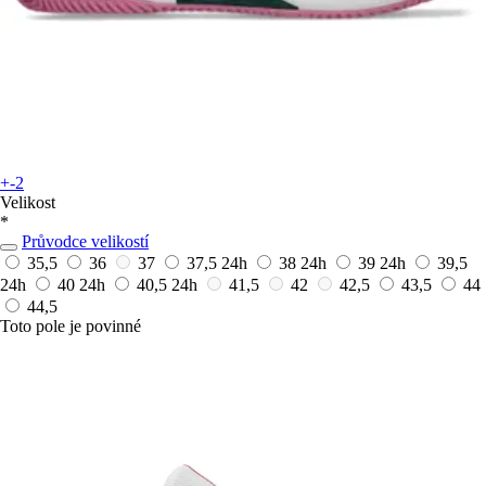
+-2
Velikost
*
Průvodce velikostí
35,5
36
37
37,5
24h
38
24h
39
24h
39,5
24h
40
24h
40,5
24h
41,5
42
42,5
43,5
44
44,5
Toto pole je povinné