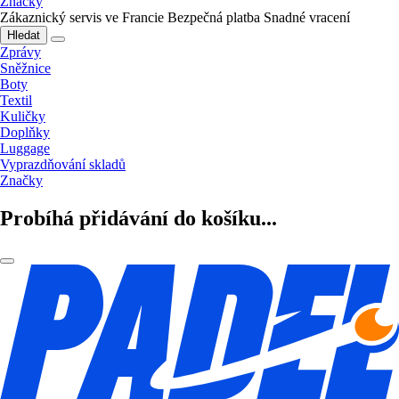
Značky
Zákaznický servis ve Francie
Bezpečná platba
Snadné vracení
Hledat
Zprávy
Sněžnice
Boty
Textil
Kuličky
Doplňky
Luggage
Vyprazdňování skladů
Značky
Probíhá přidávání do košíku...