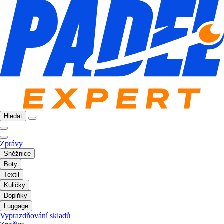
Hledat
Zprávy
Sněžnice
Boty
Textil
Kuličky
Doplňky
Luggage
Vyprazdňování skladů