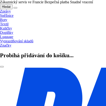
Zákaznický servis ve Francie
Bezpečná platba
Snadné vracení
Hledat
Zprávy
Sněžnice
Boty
Textil
Kuličky
Doplňky
Luggage
Vyprazdňování skladů
Značky
Probíhá přidávání do košíku...