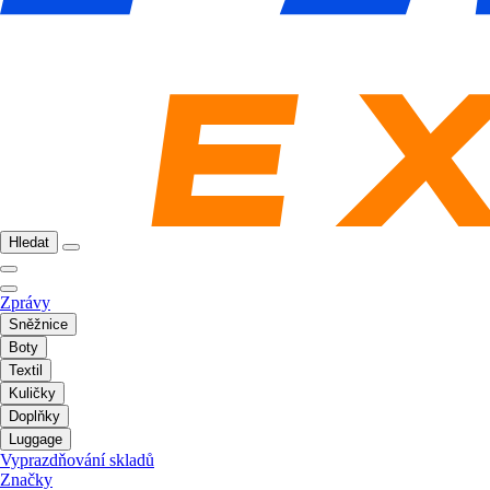
Hledat
Zprávy
Sněžnice
Boty
Textil
Kuličky
Doplňky
Luggage
Vyprazdňování skladů
Značky