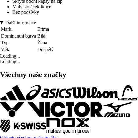
Skryté boční kapsy na zip
Malý stojáček límce
Bez podšívky
Další informace
Marki
Erima
Dominantní barva
Bílá
Typ
Žena
Věk
Dospělý
Loading...
Loading...
Všechny naše značky
Objevte všechny naše značky