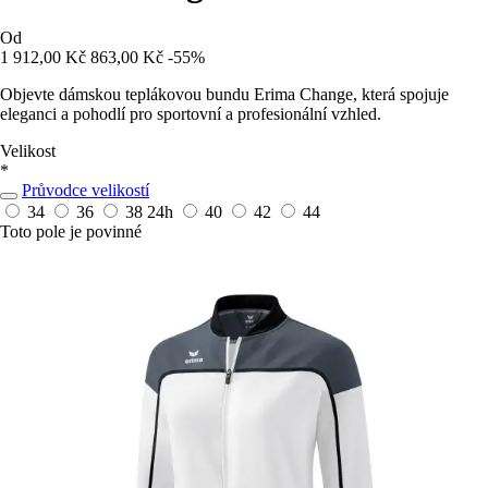
Od
1 912,00 Kč
863,00 Kč
-55%
Objevte dámskou teplákovou bundu Erima Change, která spojuje
eleganci a pohodlí pro sportovní a profesionální vzhled.
Velikost
*
Průvodce velikostí
34
36
38
24h
40
42
44
Toto pole je povinné