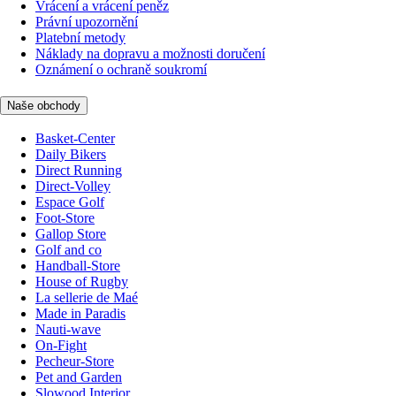
Vrácení a vrácení peněz
Právní upozornění
Platební metody
Náklady na dopravu a možnosti doručení
Oznámení o ochraně soukromí
Naše obchody
Basket-Center
Daily Bikers
Direct Running
Direct-Volley
Espace Golf
Foot-Store
Gallop Store
Golf and co
Handball-Store
House of Rugby
La sellerie de Maé
Made in Paradis
Nauti-wave
On-Fight
Pecheur-Store
Pet and Garden
Slowood Interior