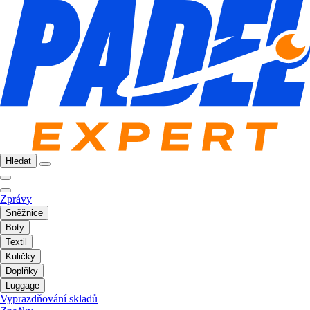
Hledat
Zprávy
Sněžnice
Boty
Textil
Kuličky
Doplňky
Luggage
Vyprazdňování skladů