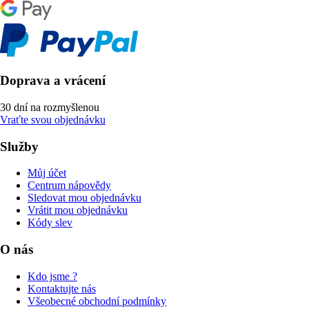
Doprava a vrácení
30 dní na rozmyšlenou
Vraťte svou objednávku
Služby
Můj účet
Centrum nápovědy
Sledovat mou objednávku
Vrátit mou objednávku
Kódy slev
O nás
Kdo jsme ?
Kontaktujte nás
Všeobecné obchodní podmínky