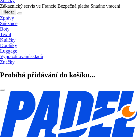
Značky
Zákaznický servis ve Francie
Bezpečná platba
Snadné vracení
Hledat
Zprávy
Sněžnice
Boty
Textil
Kuličky
Doplňky
Luggage
Vyprazdňování skladů
Značky
Probíhá přidávání do košíku...