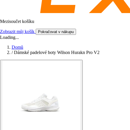
Mezisoučet košíku
Zobrazit můj košík
Pokračovat v nákupu
Loading...
Domů
/
Dámské padelové boty Wilson Hurakn Pro V2