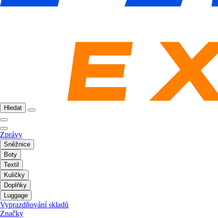
Hledat
Zprávy
Sněžnice
Boty
Textil
Kuličky
Doplňky
Luggage
Vyprazdňování skladů
Značky