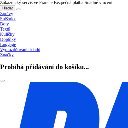
Zákaznický servis ve Francie
Bezpečná platba
Snadné vracení
Hledat
Zprávy
Sněžnice
Boty
Textil
Kuličky
Doplňky
Luggage
Vyprazdňování skladů
Značky
Probíhá přidávání do košíku...