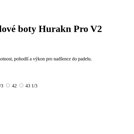
ové boty Hurakn Pro V2
otnost, pohodlí a výkon pro nadšence do padelu.
1/3
42
43 1/3