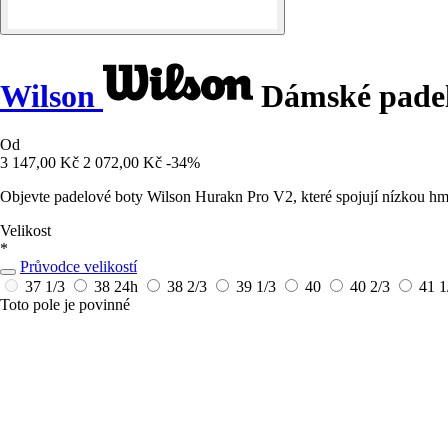
Wilson
Dámské padel
Od
3 147,00 Kč
2 072,00 Kč
-34%
Objevte padelové boty Wilson Hurakn Pro V2, které spojují nízkou hm
Velikost
*
Průvodce velikostí
37 1/3
38
24h
38 2/3
39 1/3
40
40 2/3
41 
Toto pole je povinné