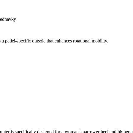
bjednavky
a padel-specific outsole that enhances rotational mobility.
ter is specifically designed for a woman's narrower heel and higher ar