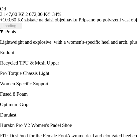
Od
3 147,00 Kč
2 072,00 Kč
-34%
+103,60 Kč
ziskate na dalsi objednavku
Pripsano po potvrzeni vasi o
Loading...
Popis
Lightweight and explosive, with a women's-specific heel and arch, plus 
Endofit
Recycled TPU & Mesh Upper
Pro Torque Chassis Light
Women Specific Support
Fused 8 Foam
Optimum Grip
Duralast
Hurakn Pro V2 Women's Padel Shoe
FIT: Designed for the Female FootAsymmetrical and elongated heel coun