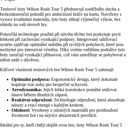
Tenisové boty Wilson Rush Tour 5 představují soutěžního ducha a
bezkonkurenční pohodlí pro ambiciózní hráče na kurtu. Navrženy s
vysoce kvalitními materiály, tyto boty slibují výjimečný výkon, bez
ohledu na vaši úroveň hry.
Pokročilá technologie použitá při návrhu těchto bot poskytuje pocit
lehkosti při zachování vynikající podpory. Integrovaný udržovací
systém zajišťuje optimální stabilitu při rychlých pohybech, které jsou
nezbytné pro intenzivní výměny. Díky svému vnějšímu podrážce tyto
boty zaručují vynikající přilnavost, což vám umožňuje se pohybovat a
měnit směr s důvěrou.
Klíčové vlastnosti tenisových bot Wilson Rush Tour 5 zahrnují:
Optimální podpora:
Ergonomický design, který dokonale
kopíruje tvar nohy pro bezpečné uchycení.
Aerodynamika:
Jejich lehká konstrukce pomáhá snižovat
únavu během dlouhých zápasů.
Reaktivní odpružení:
Technologie odpružení, která absorbuje
nárazy a vrací energii s každým krokem.
Odolnost:
Vyrobeny z odolných materiálů pro prodloužení
životnosti bot i na nejvíce abrazivních površích.
Ideální pro ty, kteří chtějí zlepšit svou hru, boty Wilson Rush Tour 5