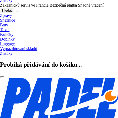
Značky
Zákaznický servis ve Francie
Bezpečná platba
Snadné vracení
Hledat
Zprávy
Sněžnice
Boty
Textil
Kuličky
Doplňky
Luggage
Vyprazdňování skladů
Značky
Probíhá přidávání do košíku...