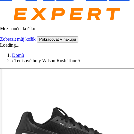
Mezisoučet košíku
Zobrazit můj košík
Pokračovat v nákupu
Loading...
Domů
/
Tenisové boty Wilson Rush Tour 5