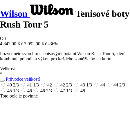
Wilson
Tenisové boty
Rush Tour 5
Od
4 842,00 Kč
3 092,00 Kč
-36%
Pozvedněte svou hru s tenisovými botami Wilson Rush Tour 5, které
kombinují pohodlí a výkon pro každého soutěžícího na kurtu.
Velikost
*
Průvodce velikostí
40 2/3
41 1/3
42
42 2/3
43 1/3
44
44 2/3
45 1/3
46
46 2/3
47 1/3
48
Toto pole je povinné