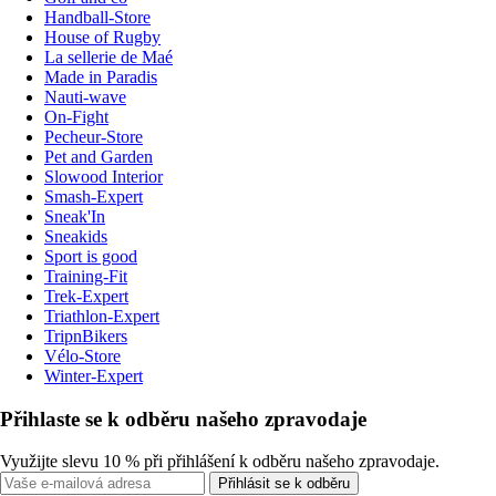
Handball-Store
House of Rugby
La sellerie de Maé
Made in Paradis
Nauti-wave
On-Fight
Pecheur-Store
Pet and Garden
Slowood Interior
Smash-Expert
Sneak'In
Sneakids
Sport is good
Training-Fit
Trek-Expert
Triathlon-Expert
TripnBikers
Vélo-Store
Winter-Expert
Přihlaste se k odběru našeho zpravodaje
Využijte slevu 10 % při přihlášení k odběru našeho zpravodaje.
Přihlásit se k odběru