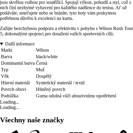
jsou skvělou volbou pro soutěžící. Spojují výkon, pohodlí a styl, což z
nich činí nezbytné vybavení pro každého nadšence do tenisu. Ať už
podáváte, smečujete nebo se bráníte, tyto boty vám poskytnou
potřebnou důvěru k excelenci na kurtu.
Zažijte bezchybnou podporu a efektivitu v pohybu s Wilson Rush Tour
5, dokonalými spojenci pro dosažení vašich sportovních cílů.
Další informace
Marki
Wilson
Barva
black/white
Dominantní barva
Černá
Typ
Muž
Věk
Dospělý
Hlavní materiál
Syntetický materiál / textil
Povrch obuvi
Hliněný povrch
Podrážka
Guma odolná vůči abrazivnímu opotřebení
Loading...
Loading...
Všechny naše značky