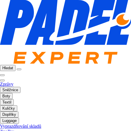
Hledat
Zprávy
Sněžnice
Boty
Textil
Kuličky
Doplňky
Luggage
Vyprazdňování skladů