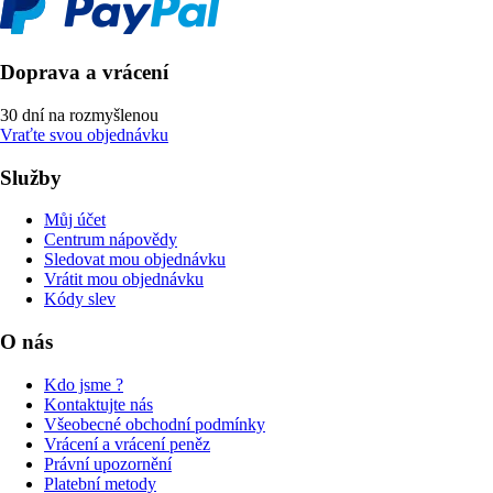
Doprava a vrácení
30 dní na rozmyšlenou
Vraťte svou objednávku
Služby
Můj účet
Centrum nápovědy
Sledovat mou objednávku
Vrátit mou objednávku
Kódy slev
O nás
Kdo jsme ?
Kontaktujte nás
Všeobecné obchodní podmínky
Vrácení a vrácení peněz
Právní upozornění
Platební metody