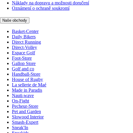
Náklady na dopravu a možnosti doručení
Oznámení o ochraně soukromí
Naše obchody
Basket-Center
Daily Bikers
Direct Running
Direct-Volley
Espace Golf
Foot-Store
Gallop Store
Golf and co
Handball-Store
House of Rugby
La sellerie de Maé
Made in Paradis
Nauti-wave
On-Fight
Pecheur-Store
Pet and Garden
Slowood Interior
Smash-Expert
Sneak'In
Sneakids