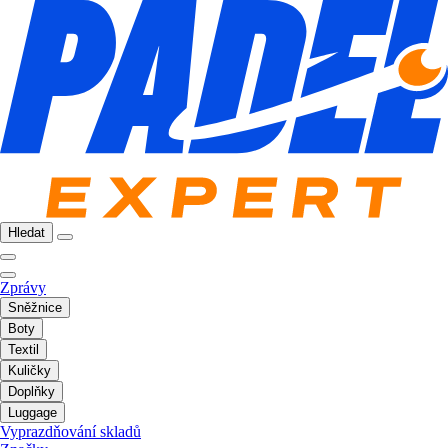
Hledat
Zprávy
Sněžnice
Boty
Textil
Kuličky
Doplňky
Luggage
Vyprazdňování skladů