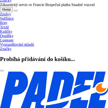
Značky
Zákaznický servis ve Francie
Bezpečná platba
Snadné vracení
Hledat
Zprávy
Sněžnice
Boty
Textil
Kuličky
Doplňky
Luggage
Vyprazdňování skladů
Značky
Probíhá přidávání do košíku...